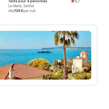
Tente pour 4 personnes
5,7
Le Mans, Sarthe
dès
725 €
par nuit