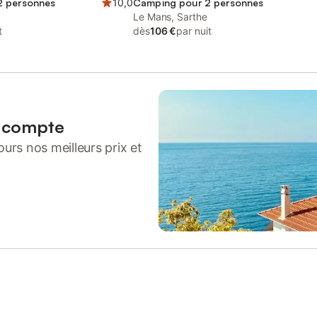
2 personnes
10,0
Camping pour 2 personnes
Le Mans, Sarthe
t
dès
106 €
par nuit
n compte
urs nos meilleurs prix et