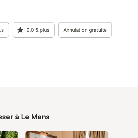
us
9,0
& plus
Annulation gratuite
esser à Le Mans