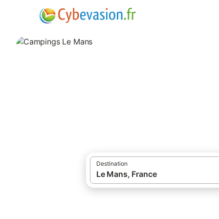
·
Locations de vacances
Pays de la Loire
Campings Le Man
campings au Mans et ses environs.
Destination