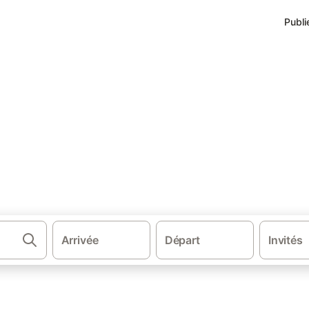
Publi
·
Campings à Le Mans
s
Arrivée
Départ
Invités