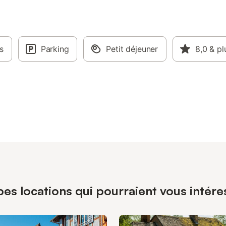
s
Parking
Petit déjeuner
8,0
& pl
pes locations qui pourraient vous intér