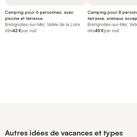
Camping pour 6 personnes, avec
Camping pour 8 person
piscine et terrasse
terrasse, animaux acce
Bretignolles-sur-Mer, Vallée de la Loire
Bretignolles-sur-Mer, Vall
dès
42 €
par nuit
dès
45 €
par nuit
Connectez-vous et économisez
Se connecter
jusqu'à 10% sur nos logements.
Autres idées de vacances et types