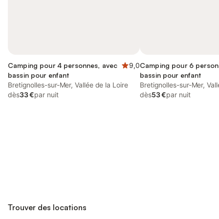
Camping pour 4 personnes, avec
9,0
Camping pour 6 person
bassin pour enfant
bassin pour enfant
Bretignolles-sur-Mer, Vallée de la Loire
Bretignolles-sur-Mer, Vall
dès
33 €
par nuit
dès
53 €
par nuit
Connectez-vous et économisez
Se connecter
jusqu'à 10% sur nos logements.
Trouver des locations