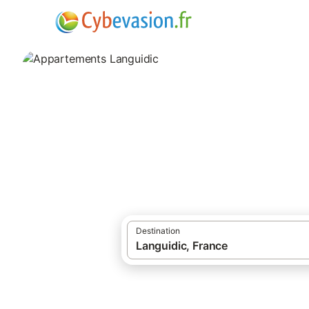
·
·
Locations de vacances
Bretagne
Morb
Appartements Lan
appartements à Languidic et ses environs
Destination