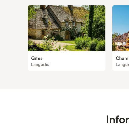
Gîtes
Chamb
Languidic
Langui
Info