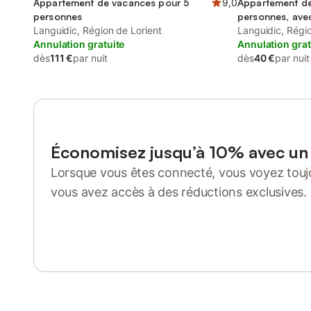
Appartement de vacances pour 5
9,0
Appartement de
personnes
personnes, avec
Languidic, Région de Lorient
ainsi que Vue su
Languidic, Régio
Annulation gratuite
Annulation grat
dès
111 €
par nuit
dès
40 €
par nuit
Économisez jusqu’à 10% avec u
Lorsque vous êtes connecté, vous voyez toujo
vous avez accès à des réductions exclusives.
Se connecter ou s'inscrire