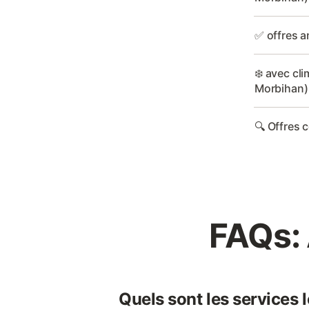
✅ offres a
❄️ avec cli
Morbihan)
🔍 Offres 
FAQs:
Quels sont les services 