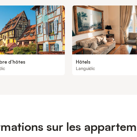
re d’hôtes
Hôtels
dic
Languidic
rmations sur les apparte