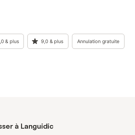
,0
& plus
9,0
& plus
Annulation gratuite
sser à Languidic