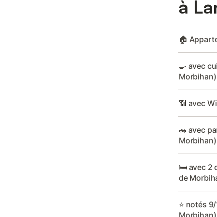
à La
🏠 Apparte
🍳 avec cui
Morbihan)
📶 avec WiF
🚗 avec par
Morbihan)
🛏️ avec 2 
de Morbih
⭐ notés 9/1
Morbihan)