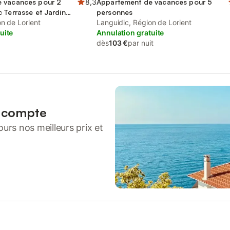
 vacances pour 2
8,3
Appartement de vacances pour 5
 Terrasse et Jardin
personnes
r le lac et Vue
n de Lorient
Languidic, Région de Lorient
uite
Annulation gratuite
dès
103 €
par nuit
n compte
urs nos meilleurs prix et