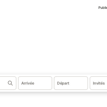
Publi
·
ihan
Appartements à Languidic
guidic
.
Arrivée
Départ
Invités