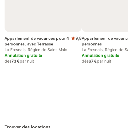
Appartement de vacances pour 4
9,8
Appartement de vacanc
personnes, avec Terrasse
personnes
La Fresnais, Région de Saint-Malo
La Fresnais, Région de S
Annulation gratuite
Annulation gratuite
dès
73 €
par nuit
dès
67 €
par nuit
Connectez-vous et économisez
Se connecter
jusqu'à 10% sur nos logements.
Trouver des locations