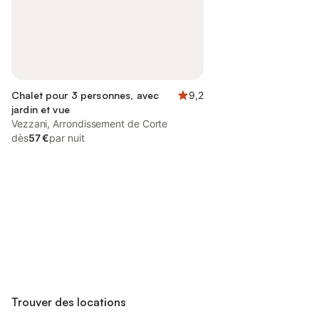
Chalet pour 3 personnes, avec
9,2
jardin et vue
Vezzani, Arrondissement de Corte
dès
57 €
par nuit
Connectez-vous et économisez
Se connecter
jusqu'à 10% sur nos logements.
Trouver des locations