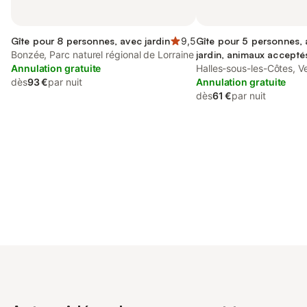
Gîte pour 8 personnes, avec jardin
9,5
Gîte pour 5 personnes,
Bonzée, Parc naturel régional de Lorraine
jardin, animaux accepté
Annulation gratuite
Halles-sous-les-Côtes, V
dès
93 €
par nuit
Annulation gratuite
dès
61 €
par nuit
Connectez-vous et économisez
Se connecter
jusqu'à 10% sur nos logements.