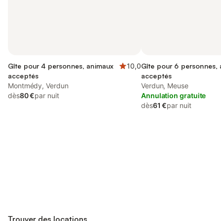
Gîte pour 4 personnes, animaux
10,0
Gîte pour 6 personnes,
acceptés
acceptés
Montmédy, Verdun
Verdun, Meuse
dès
80 €
par nuit
Annulation gratuite
dès
61 €
par nuit
Connectez-vous et économisez
Se connecter
jusqu'à 10% sur nos logements.
Trouver des locations