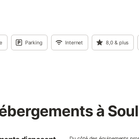
e
Parking
Internet
8,0
& plus
ébergements à Sou
Du côté des équipements prop