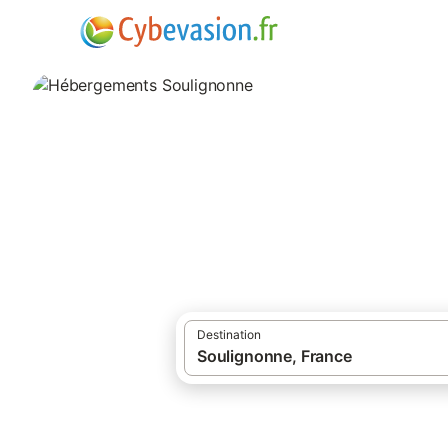
·
Locations de vacances
Nouvelle-Aquitai
Hébergements So
hébergements à Soulignonne et ses envir
Destination