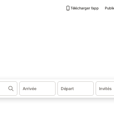
Télécharger l’app
Publi
·
ne
Hébergements à Soulignonne
ulignonne
ons.
Arrivée
Départ
Invités