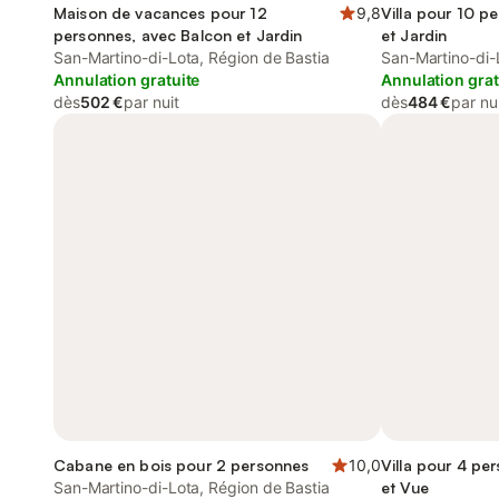
Maison de vacances pour 12
9,8
Villa pour 10 p
personnes, avec Balcon et Jardin
et Jardin
San-Martino-di-Lota, Région de Bastia
San-Martino-di-
Annulation gratuite
Annulation grat
dès
502 €
par nuit
dès
484 €
par nu
Cabane en bois pour 2 personnes
10,0
Villa pour 4 pe
San-Martino-di-Lota, Région de Bastia
et Vue