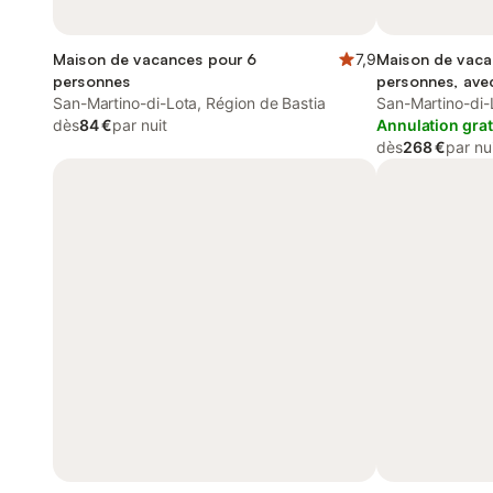
Maison de vacances pour 6
7,9
Maison de vaca
personnes
personnes, avec
San-Martino-di-Lota, Région de Bastia
San-Martino-di-
dès
84 €
par nuit
Annulation grat
dès
268 €
par nu