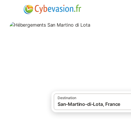
·
·
Locations de vacances
Corse
Hébergem
Hébergements San
hébergements à San Martino di Lota et se
Destination