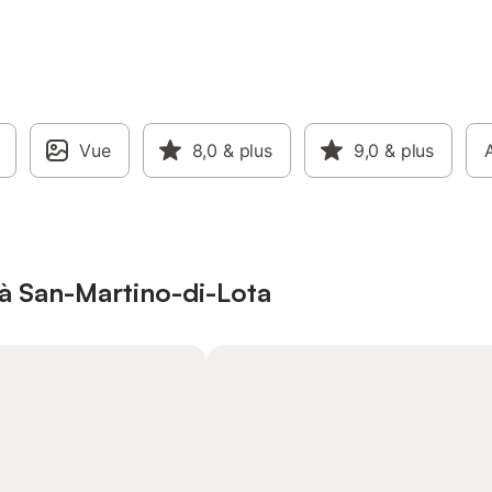
Vue
8,0
& plus
9,0
& plus
à San-Martino-di-Lota