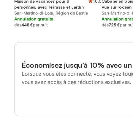
Maison de vacances pour 8
10,0
Cabane en bois
personnes, avec Terrasse et Jardin
Vue sur l’océan 
San-Martino-di-Lota, Région de Bastia
San-Martino-di-
Annulation gratuite
Annulation grat
dès
448 €
par nuit
dès
725 €
par nui
Économisez jusqu’à 10% avec u
Lorsque vous êtes connecté, vous voyez toujo
vous avez accès à des réductions exclusives.
Se connecter ou s'inscrire