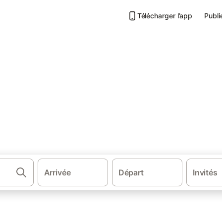
Télécharger l’app
Publi
ents à San-Martino-di-Lota
 Martino di Lota
s environs.
Arrivée
Départ
Invités