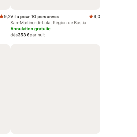
9,2
Villa pour 10 personnes
9,0
San-Martino-di-Lota, Région de Bastia
Annulation gratuite
dès
353 €
par nuit