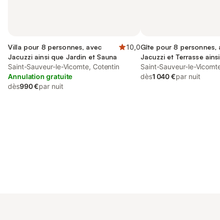
Villa pour 8 personnes, avec
10,0
Gîte pour 8 personnes,
Jacuzzi ainsi que Jardin et Sauna
Jacuzzi et Terrasse ains
Saint-Sauveur-le-Vicomte, Cotentin
Jardin et Piscine
Saint-Sauveur-le-Vicomte
Annulation gratuite
dès
1 040 €
par nuit
dès
990 €
par nuit
Connectez-vous et économisez
Se connecter
jusqu'à 10% sur nos logements.