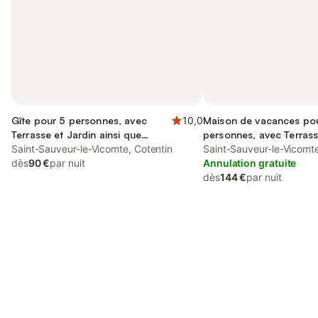
Gîte pour 5 personnes, avec
10,0
Maison de vacances po
Terrasse et Jardin ainsi que
personnes, avec Terras
Piscine et Vue sur le lac
Saint-Sauveur-le-Vicomte, Cotentin
Saint-Sauveur-le-Vicomte
dès
90 €
par nuit
Annulation gratuite
dès
144 €
par nuit
Connectez-vous et économisez
Se connecter
jusqu'à 10% sur nos logements.