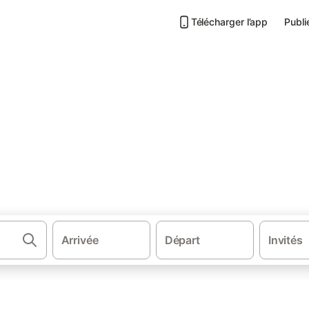
Télécharger l’app
Publi
·
che-Comté
Hébergements à Rogny-les-Sept-Écluses
ny les Sept Ecluses
 ses environs.
Arrivée
Départ
Invités