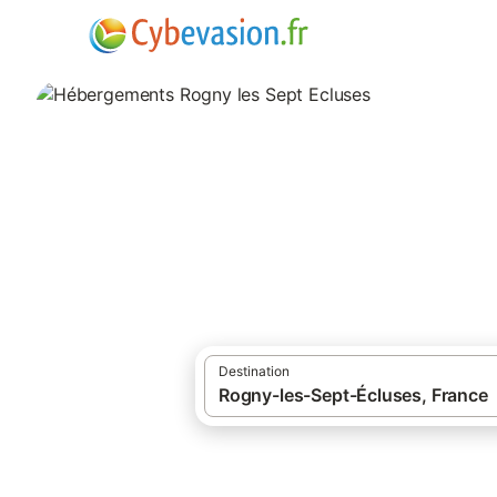
·
Locations de vacances
Bourgogne-Fran
Hébergements Rog
hébergements à Rogny les Sept Ecluses et
Destination