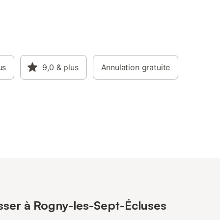
us
9,0
& plus
Annulation gratuite
esser à Rogny-les-Sept-Écluses