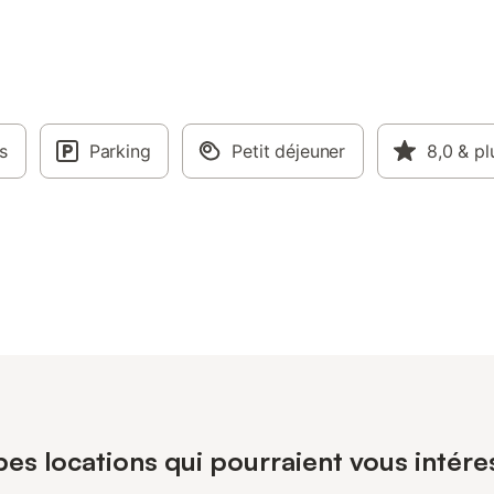
s
Parking
Petit déjeuner
8,0
& pl
pes locations qui pourraient vous intér