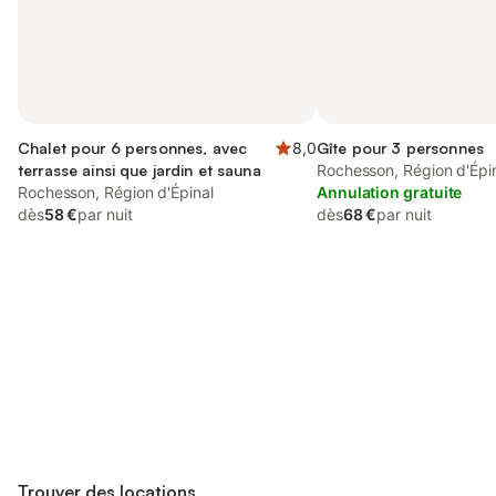
Chalet pour 6 personnes, avec
8,0
Gîte pour 3 personnes
terrasse ainsi que jardin et sauna
Rochesson, Région d'Épi
Rochesson, Région d'Épinal
Annulation gratuite
dès
58 €
par nuit
dès
68 €
par nuit
Connectez-vous et économisez
Se connecter
jusqu'à 10% sur nos logements.
Trouver des locations