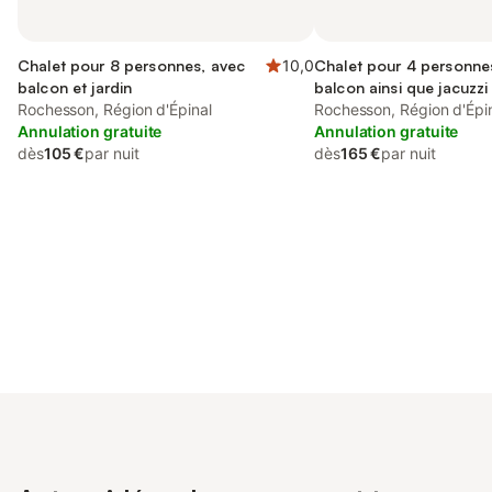
Chalet pour 8 personnes, avec
10,0
Chalet pour 4 personne
balcon et jardin
balcon ainsi que jacuzzi 
Rochesson, Région d'Épinal
Rochesson, Région d'Épi
Annulation gratuite
Annulation gratuite
dès
105 €
par nuit
dès
165 €
par nuit
Connectez-vous et économisez
Se connecter
jusqu'à 10% sur nos logements.