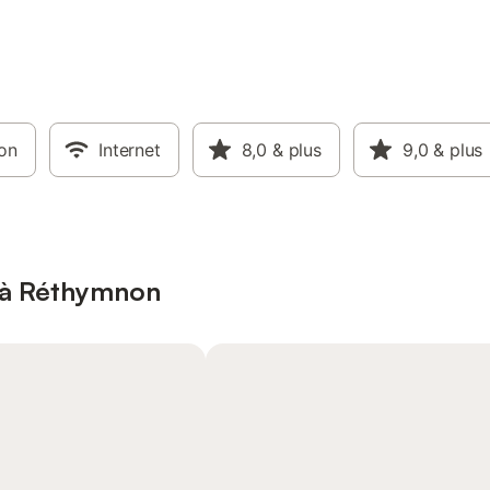
ion
Internet
8,0
& plus
9,0
& plus
 à Réthymnon