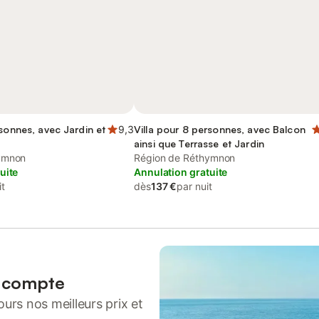
rsonnes, avec Jardin et
9,3
Villa pour 8 personnes, avec Balcon
ainsi que Terrasse et Jardin
ymnon
Région de Réthymnon
uite
Annulation gratuite
it
dès
137 €
par nuit
n compte
urs nos meilleurs prix et