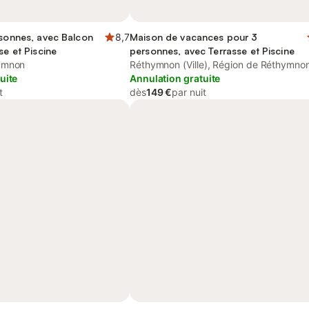
rsonnes, avec Balcon
8,7
Maison de vacances pour 3
se et Piscine
personnes, avec Terrasse et Piscine
ymnon
Réthymnon (Ville), Région de Réthymno
uite
Annulation gratuite
t
dès
149 €
par nuit