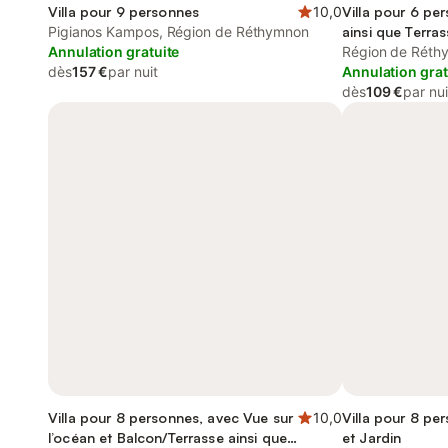
Villa pour 9 personnes
10,0
Villa pour 6 pe
Pigianos Kampos, Région de Réthymnon
ainsi que Terras
Annulation gratuite
Région de Réth
dès
157 €
par nuit
Annulation grat
dès
109 €
par nui
Villa pour 8 personnes, avec Vue sur
10,0
Villa pour 8 pe
l’océan et Balcon/Terrasse ainsi que
et Jardin