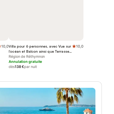
10,0
Villa pour 6 personnes, avec Vue sur
10,0
l’océan et Balcon ainsi que Terrasse
et Jardin
Région de Réthymnon
Annulation gratuite
dès
138 €
par nuit