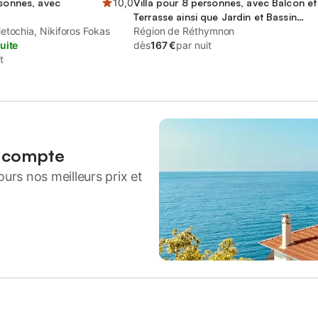
rsonnes, avec
10,0
Villa pour 8 personnes, avec Balcon et
Terrasse ainsi que Jardin et Bassin
etochia, Nikiforos Fokas
pour enfant
Région de Réthymnon
uite
dès
167 €
par nuit
t
n compte
urs nos meilleurs prix et