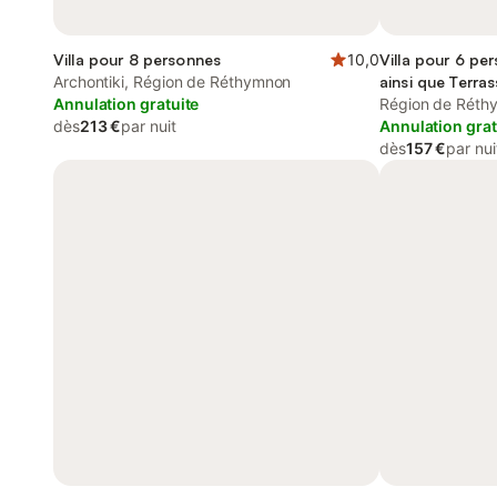
Villa pour 8 personnes
10,0
Villa pour 6 pe
Archontiki, Région de Réthymnon
ainsi que Terras
Annulation gratuite
Région de Réth
dès
213 €
par nuit
Annulation grat
dès
157 €
par nui