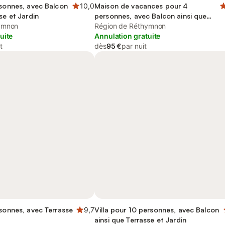
rsonnes, avec Balcon
10,0
Maison de vacances pour 4
se et Jardin
personnes, avec Balcon ainsi que
ymnon
Terrasse et Jardin
Région de Réthymnon
uite
Annulation gratuite
t
dès
95 €
par nuit
rsonnes, avec Terrasse
9,7
Villa pour 10 personnes, avec Balcon
ainsi que Terrasse et Jardin