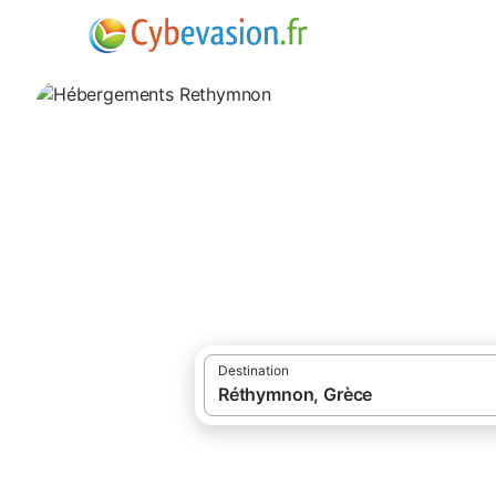
·
Locations de vacances
Hébergements à
Hébergements R
hébergements à Rethymnon et ses enviro
Destination