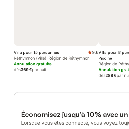
Villa pour 15 personnes
9,6
Villa pour 8 pe
Réthymnon (Ville), Région de Réthymnon
Piscine
Annulation gratuite
Région de Réth
dès
369 €
par nuit
Annulation grat
dès
288 €
par nu
Économisez jusqu’à 10% avec u
Lorsque vous êtes connecté, vous voyez toujo