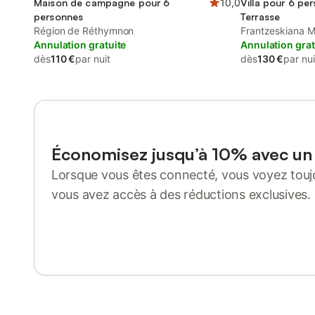
Maison de campagne pour 6
10,0
Villa pour 6 pe
personnes
Terrasse
Région de Réthymnon
Frantzeskiana M
Annulation gratuite
Annulation grat
dès
110 €
par nuit
dès
130 €
par nui
Économisez jusqu’à 10% avec u
Lorsque vous êtes connecté, vous voyez toujo
vous avez accès à des réductions exclusives.
Se connecter ou s'inscrire