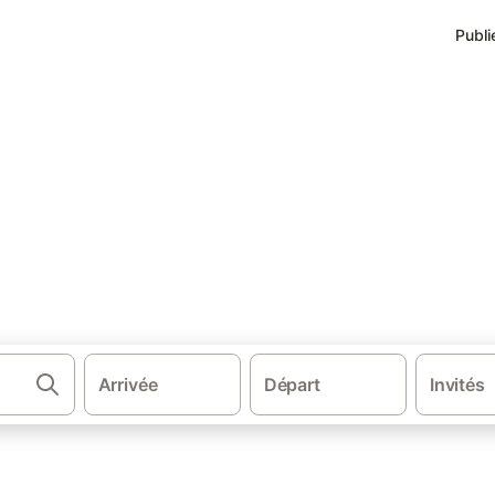
Publi
 Réthymnon
ethymnon
ns.
Arrivée
Départ
Invités