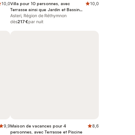
10,0
Villa pour 10 personnes, avec
10,0
Terrasse ainsi que Jardin et Bassin
pour enfant
Asteri, Région de Réthymnon
dès
217 €
par nuit
9,9
Maison de vacances pour 4
8,6
personnes, avec Terrasse et Piscine