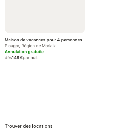
Maison de vacances pour 4 personnes
Plougar, Région de Morlaix
Annulation gratuite
dès
148 €
par nuit
Connectez-vous et économisez
Se connecter
jusqu'à 10% sur nos logements.
Trouver des locations