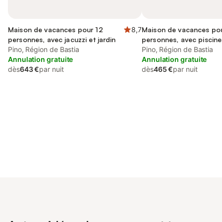
Maison de vacances pour 12
8,7
Maison de vacances po
personnes, avec jacuzzi et jardin
personnes, avec piscine
Pino, Région de Bastia
terrasse et vue
Pino, Région de Bastia
Annulation gratuite
Annulation gratuite
dès
643 €
par nuit
dès
465 €
par nuit
Connectez-vous et économisez
Se connecter
jusqu'à 10% sur nos logements.