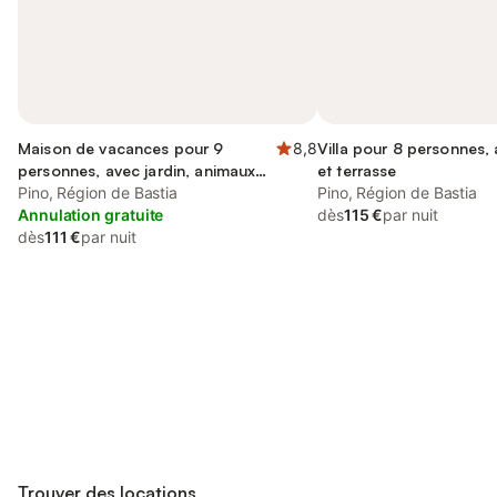
Maison de vacances pour 9
8,8
Villa pour 8 personnes,
personnes, avec jardin, animaux
et terrasse
acceptés
Pino, Région de Bastia
Pino, Région de Bastia
Annulation gratuite
dès
115 €
par nuit
dès
111 €
par nuit
Connectez-vous et économisez
Se connecter
jusqu'à 10% sur nos logements.
Trouver des locations