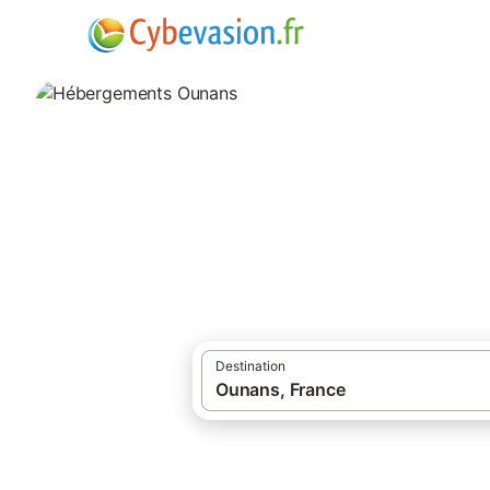
·
Locations de vacances
Bourgogne-Fran
Hébergements O
hébergements à Ounans et ses environs.
Destination