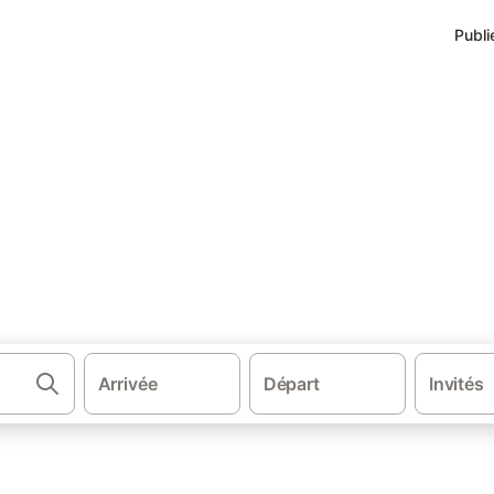
Publi
·
·
che-Comté
Jura
Hébergements à Ounans
unans
Arrivée
Départ
Invités