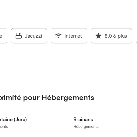
e
Jacuzzi
Internet
8,0
& plus
roximité pour Hébergements
ntaine (Jura)
Brainans
ents
Hébergements