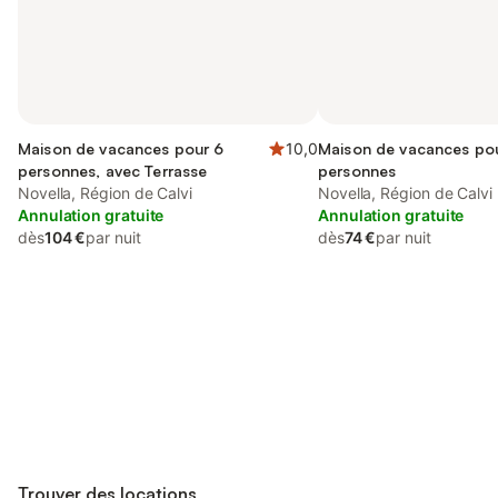
Maison de vacances pour 6
10,0
Maison de vacances po
personnes, avec Terrasse
personnes
Novella, Région de Calvi
Novella, Région de Calvi
Annulation gratuite
Annulation gratuite
dès
104 €
par nuit
dès
74 €
par nuit
Connectez-vous et économisez
Se connecter
jusqu'à 10% sur nos logements.
Trouver des locations