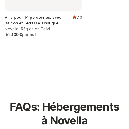
Villa pour 14 personnes, avec
7,0
Balcon et Terrasse ainsi que
Piscine et Vue
Novella, Région de Calvi
dès
109 €
par nuit
Connectez-vous et économisez
Se connecter
jusqu'à 10% sur nos logements.
FAQs: Hébergements
à Novella