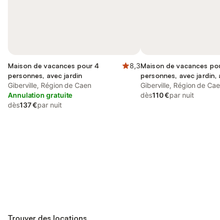
Maison de vacances pour 4
8,3
Maison de vacances po
personnes, avec jardin
personnes, avec jardin,
Giberville, Région de Caen
acceptés
Giberville, Région de Ca
Annulation gratuite
dès
110 €
par nuit
dès
137 €
par nuit
Connectez-vous et économisez
Se connecter
jusqu'à 10% sur nos logements.
Trouver des locations