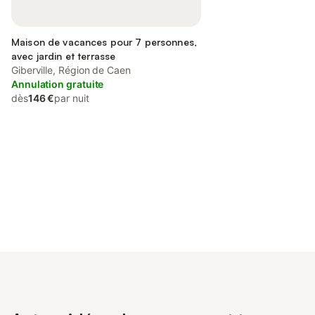
Maison de vacances pour 7 personnes,
avec jardin et terrasse
Giberville, Région de Caen
Annulation gratuite
dès
146 €
par nuit
Connectez-vous et économisez
Se connecter
jusqu'à 10% sur nos logements.