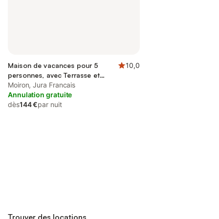
Maison de vacances pour 5
10,0
personnes, avec Terrasse et
Jardin
Moiron, Jura Francais
Annulation gratuite
dès
144 €
par nuit
Connectez-vous et économisez
Se connecter
jusqu'à 10% sur nos logements.
Trouver des locations