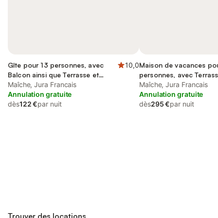
Gîte pour 13 personnes, avec
10,0
Maison de vacances po
Balcon ainsi que Terrasse et
personnes, avec Terrass
Jardin
Maîche, Jura Francais
Maîche, Jura Francais
Annulation gratuite
Annulation gratuite
dès
122 €
par nuit
dès
295 €
par nuit
Connectez-vous et économisez
Se connecter
jusqu'à 10% sur nos logements.
Trouver des locations