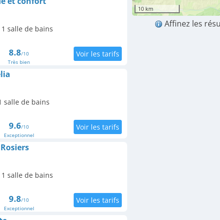
 et confort
10 km
Affinez les rés
1 salle de bains
8.8
/10
Très bien
lia
 salle de bains
9.6
/10
Exceptionnel
 Rosiers
1 salle de bains
9.8
/10
Exceptionnel