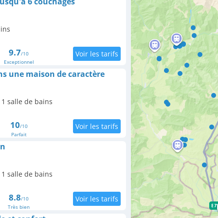
jusqu'à 6 couchages
ains
9.7
/10
Exceptionnel
s une maison de caractère
1 salle de bains
10
/10
Parfait
in
1 salle de bains
8.8
/10
Très bien