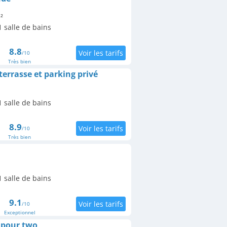
²
 salle de bains
8.8
/10
Très bien
terrasse et parking privé
 salle de bains
8.9
/10
Très bien
 salle de bains
9.1
/10
Exceptionnel
t pour two