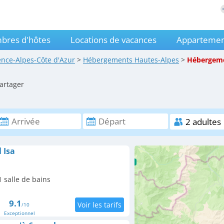
bres d'hôtes
Locations de vacances
Appartemen
ence-Alpes-Côte d'Azur
>
Hébergements
Hautes-Alpes
>
Hébergem
artager
 Isa
 salle de bains
9.1
/10
Exceptionnel