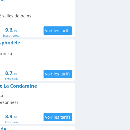
 salles de bains
9.6
/10
Exceptionnel
sphodèle
onnes)
8.7
/10
Très bien
de La Condamine
m²
personnes)
8.9
/10
Très bien
nde