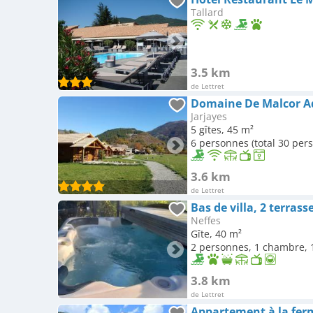
Tallard
3.5 km
de Lettret
Jarjayes
5 gîtes, 45 m²
6 personnes (total 30 per
3.6 km
de Lettret
Bas de villa, 2 terrass
Neffes
Gîte, 40 m²
2 personnes, 1 chambre, 1
3.8 km
de Lettret
Appartement à la fer