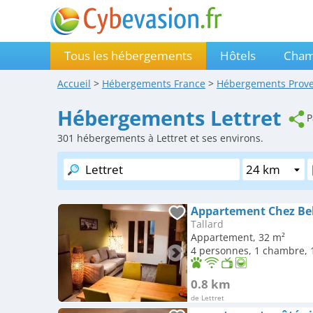
Tous les hébergements
Hôtels
Cham
Accueil
>
Hébergements
France
>
Hébergements
Prov
Hébergements Lettret
P
301
hébergements à Lettret et ses environs.
Appartement Chez Bel
Tallard
Appartement, 32 m²
4 personnes, 1 chambre, 1
0.8 km
de Lettret