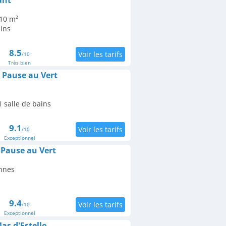
ant
 10 m²
ains
8.5
/10
Très bien
 Pause au Vert
 salle de bains
9.1
/10
Exceptionnel
Pause au Vert
nnes
9.4
/10
Exceptionnel
as d'Estello