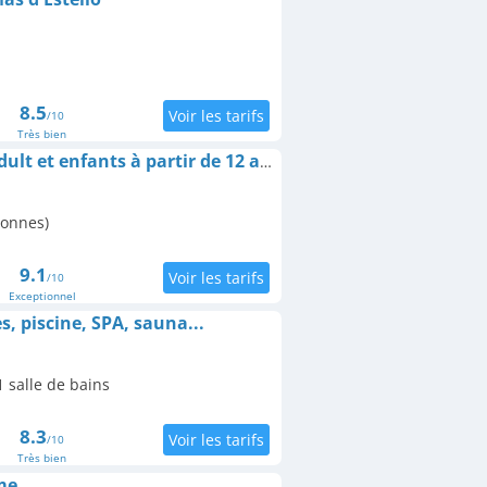
8.5
/10
Très bien
Domaine De Malcor Adult et enfants à partir de 12 ans - nous contacter
sonnes)
9.1
/10
Exceptionnel
es, piscine, SPA, sauna...
 salle de bains
8.3
/10
Très bien
me