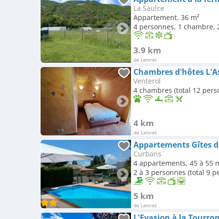
La Saulce
Appartement, 36 m²
4 personnes, 1 chambre, 2
3.9 km
de Lettret
Chambres d'hôtes L'A
Venterol
4 chambres (total 12 pers
4 km
de Lettret
Appartements Gîtes 
Curbans
4 appartements, 45 à 55 
2 à 3 personnes (total 9 
5 km
de Lettret
L'Evasion à la Tourro