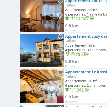
appartement voûté - 
Tallard
Appartement, 95 m²
6 personnes, 1 salle de b
0.8 km
de Lettret
Appartement cosy dan
Tallard
Appartement, 85 m²
4 personnes, 3 chambres, 
0.9 km
de Lettret
Appartement Le Kass
Tallard
Appartement, 80 m²
6 personnes, 2 chambres, 
0.9 km
de Lettret