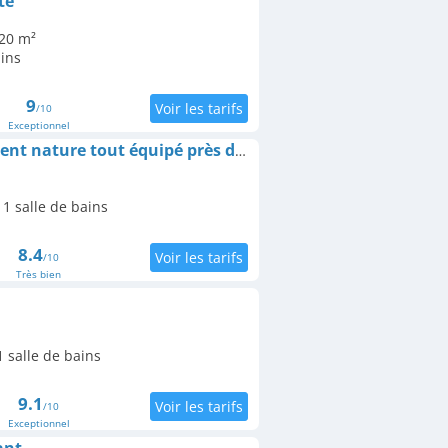
te
 20 m²
ains
9
/10
Exceptionnel
Terra Verde Appartement nature tout équipé près de Gap
1 salle de bains
8.4
/10
Très bien
 salle de bains
9.1
/10
Exceptionnel