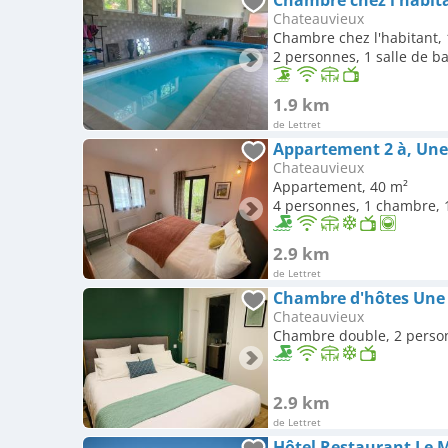
Chambre chez l'habit
Chateauvieux
Chambre chez l'habitant,
2 personnes, 1 salle de b
1.9 km
de Lettret
Appartement 2 à, Une
Chateauvieux
Appartement, 40 m²
4 personnes, 1 chambre, 1
2.9 km
de Lettret
Chambre d'hôtes Une 
Chateauvieux
Chambre double, 2 perso
2.9 km
de Lettret
Hôtel Restaurant Le M