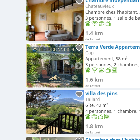
Chambre indépendan
Chateauvieux
Chambre chez l'habitant,
3 personnes, 1 salle de b
1.4 km
de Lettret
Gap
Appartement, 58 m²
3 personnes, 2 chambres, 
1.6 km
de Lettret
villa des pins
Tallard
Gîte, 42 m²
4 personnes, 1 chambre, 1
1.8 km
de Lettret