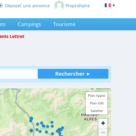
Déposer une annonce
Propriétaire
▼
ts
Campings
Tourisme
ents
Lettret
Plan Apple
Plan IGN
Satellite
+
−