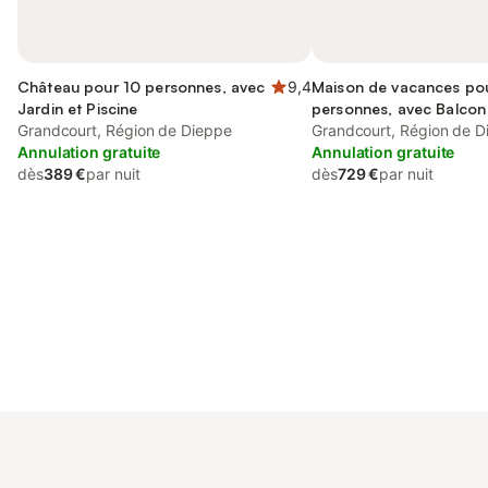
Château pour 10 personnes, avec
9,4
Maison de vacances po
Jardin et Piscine
personnes, avec Balcon 
Grandcourt, Région de Dieppe
Grandcourt, Région de D
Annulation gratuite
Annulation gratuite
dès
389 €
par nuit
dès
729 €
par nuit
Connectez-vous et économisez
Se connecter
jusqu'à 10% sur nos logements.