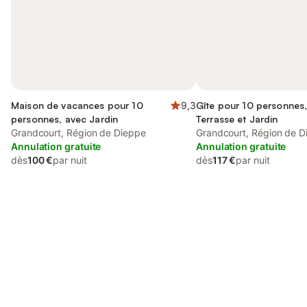
Maison de vacances pour 10
9,3
Gîte pour 10 personnes
personnes, avec Jardin
Terrasse et Jardin
Grandcourt, Région de Dieppe
Grandcourt, Région de D
Annulation gratuite
Annulation gratuite
dès
100 €
par nuit
dès
117 €
par nuit
Connectez-vous et économisez
Se connecter
jusqu'à 10% sur nos logements.