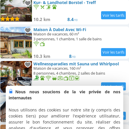
Kur- & Landhotel Borstel - Treff
10.2 km
8.4
/10
Maison À Dabel Avec Wi-Fi
Maison de vacances, 60 m²
3 personnes, 1 chambre, 1 salle de bains
10.3 km
8
/10
Wellnessparadies mit Sauna und Whirlpool
Maison de vacances, 160 m²
8 personnes, 4 chambres, 2 salles de bains
10.4 km
9.8
Nous nous soucions de la vie privée de nos
/10
internautes
Pension zum Park
3 chambres (total 7 personnes)
Nous utilisons des cookies sur notre site (y compris des
cookies tiers) pour améliorer l'expérience utilisateur,
11 km
6.9
/10
assurer le bon fonctionnement du site, réaliser des
Elfi
analyses d'audience et vous proposer des offres