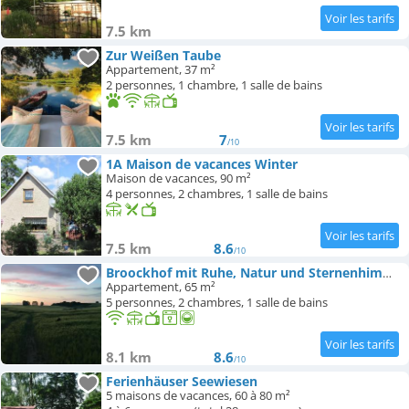
7.5 km
Zur Weißen Taube
Appartement, 37 m²
2 personnes, 1 chambre, 1 salle de bains
7.5 km
7
/10
1A Maison de vacances Winter
Maison de vacances, 90 m²
4 personnes, 2 chambres, 1 salle de bains
7.5 km
8.6
/10
Broockhof mit Ruhe, Natur und Sternenhimmel
Appartement, 65 m²
5 personnes, 2 chambres, 1 salle de bains
8.1 km
8.6
/10
Ferienhäuser Seewiesen
5 maisons de vacances, 60 à 80 m²