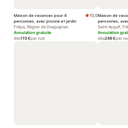
Maison de vacances pour 4
10,0
Maison de vaca
personnes, avec piscine et jardin
personnes, avec 
Fréjus, Région de Draguignan
animaux accep
Saint-Aygulf, Fré
Annulation gratuite
Annulation grat
dès
115 €
par nuit
dès
246 €
par nu