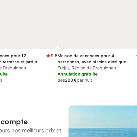
nces pour 12
9,6
Maison de vacances pour 4
 terrasse et jardin
personnes, avec piscine ainsi que
de Draguignan
terrasse et bassin pour enfant
Fréjus, Région de Draguignan
uite
Annulation gratuite
it
dès
200 €
par nuit
n compte
urs nos meilleurs prix et