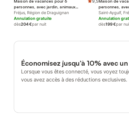
Maison de vacances pour 6
9,5
Maison de vaca
personnes, avec jardin, animaux
personnes, avec
acceptés
Fréjus, Région de Draguignan
Saint-Aygulf, Fré
Annulation gratuite
Annulation grat
dès
204 €
par nuit
dès
199 €
par nui
Économisez jusqu’à 10% avec u
Lorsque vous êtes connecté, vous voyez toujo
vous avez accès à des réductions exclusives.
Se connecter ou s'inscrire