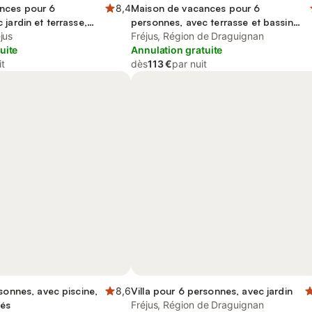
nces pour 6
8,4
Maison de vacances pour 6
jardin et terrasse,
personnes, avec terrasse et bassin
tés
jus
pour enfant
Fréjus, Région de Draguignan
uite
Annulation gratuite
it
dès
113 €
par nuit
rsonnes, avec piscine,
8,6
Villa pour 6 personnes, avec jardin
tés
Fréjus, Région de Draguignan