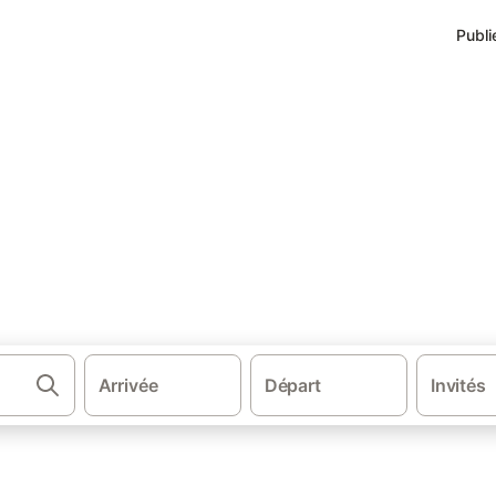
Publi
·
·
Côte d'Azur
Var
Hébergements à Fréjus
éjus
Arrivée
Départ
Invités