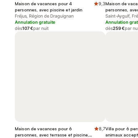
Maison de vacances pour 4
9,3
Maison de vaca
personnes, avec piscine et jardin
personnes, avec 
Fréjus, Région de Draguignan
animaux accep
Saint-Aygulf, Fré
Annulation gratuite
Annulation grat
dès
107 €
par nuit
dès
259 €
par nu
Maison de vacances pour 6
8,7
Villa pour 6 pe
personnes, avec terrasse et piscine,
animaux accep