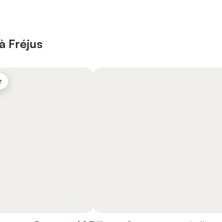
à Fréjus
r