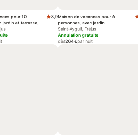
nces pour 10
8,9
Maison de vacances pour 6
jardin et terrasse,
personnes, avec jardin
tés
jus
Saint-Aygulf, Fréjus
uite
Annulation gratuite
it
dès
264 €
par nuit