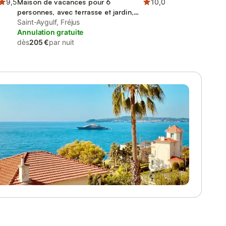
9,5
Maison de vacances pour 6
10,0
personnes, avec terrasse et jardin,
animaux acceptés
Saint-Aygulf, Fréjus
Annulation gratuite
dès
205 €
par nuit