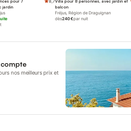
nces pour 7
8,7
Villa pour 8 personnes, avec jardin et
 jardin
balcon
jus
Fréjus, Région de Draguignan
uite
dès
240 €
par nuit
t
n compte
urs nos meilleurs prix et