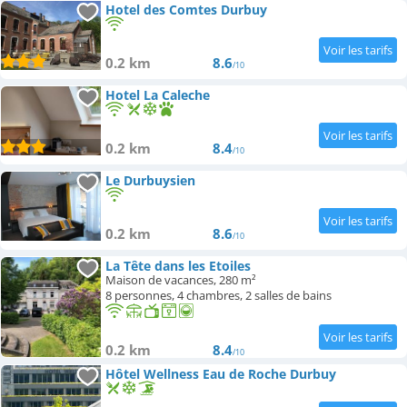
Hotel des Comtes Durbuy
0.2 km
8.6
/10
Hotel La Caleche
0.2 km
8.4
/10
Le Durbuysien
0.2 km
8.6
/10
La Tête dans les Etoiles
Maison de vacances, 280 m²
8 personnes, 4 chambres, 2 salles de bains
0.2 km
8.4
/10
Hôtel Wellness Eau de Roche Durbuy