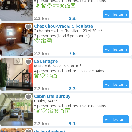
5 personnes, 3 chambres, 1 salle de bains
2.2 km
8.3
/10
Chez Chou-Vrac & Ciboulette
2 chambres chez l'habitant, 20 et 30 m²
3 personnes (total 6 personnes)
2.2 km
7.6
/10
Le Lantigné
Maison de vacances, 80 m²
4 personnes, 1 chambre, 1 salle de bains
2.2 km
8.7
/10
Cabin Life Durbuy
Chalet, 74 m²
5 personnes, 3 chambres, 1 salle de bains
2.2 km
9.1
/10
de bosdriehoek