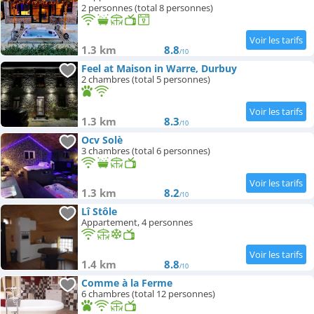
2 personnes (total 8 personnes)
1.3 km
8.8
/10
Feel at Maison in Warre, Durbuy
2 chambres (total 5 personnes)
1.3 km
8.3
/10
Ocv Solè
3 chambres (total 6 personnes)
1.3 km
8.2
/10
Lî Stôle
Appartement, 4 personnes
1.4 km
8.8
/10
Comme à la Ferme
6 chambres (total 12 personnes)