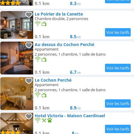
0.1 km
8.3
/10
Le Poirier de la Canette
Chambre double, 2 personnes
0.1 km
8.5
/10
Au dessus du Cochon Perché
Appartement
2 personnes, 1 chambre, 1 salle de bains
0.1 km
6.7
/10
Le Cochon Perché
Appartement
2 personnes, 1 chambre, 1 salle de bains
0.1 km
8.9
/10
Hotel Victoria - Maison Caerdinael
0.1 km
8
/10