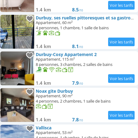
1.4 km
8.5
/10
Durbuy, ses ruelles pittoresques et sa gastronomie
Appartement, 60 m²
4 personnes, 1 chambre, 1 salle de bains
1.4 km
8.1
/10
Durbuy-Cosy Appartement 2
Appartement, 115 m²
8 personnes, 3 chambres, 2 salles de bains
1.4 km
7.9
/10
Noax gite Durbuy
Appartement, 90 m²
4 personnes, 2 chambres, 1 salle de bains
1.4 km
7.8
/10
Vallisca
Appartement, 53 m²
4 personnes, 1 chambre, 1 salle de bains