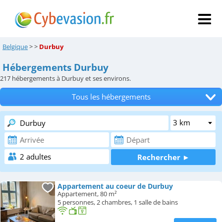
Belgique
>
>
Durbuy
Hébergements Durbuy
217
hébergements à Durbuy et ses environs.
Tous les hébergements
Hôtels
Chambres d'hôtes
Locations de vacances
Appartements
Appartement au coeur de Durbuy
Appartement, 80 m²
Campings
5 personnes, 2 chambres, 1 salle de bains