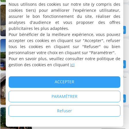
/10
Nous utilisons des cookies sur notre site (y compris des
Côté Campagne
cookies tiers) pour améliorer l'expérience utilisateur,
Appartement, 40 m²
assurer le bon fonctionnement du site, réaliser des
2 personnes, 1 chambre, 1 salle de bains
analyses d'audience et vous proposer des offres
publicitaires les plus adaptées.
2.2 km
9.1
Pour bénéficier de la meilleure expérience, vous pouvez
/10
accepter ces cookies en cliquant sur "Accepter", refuser
Gîte du Vieux Chemin
Appartement, 75 m²
tous les cookies en cliquant sur "Refuser" ou bien
2 personnes, 1 chambre, 1 salle de bains
personnaliser votre choix en cliquant sur "Paramétrer".
Pour en savoir plus, veuillez consulter notre politique de
gestion des cookies en cliquant
ici
2.2 km
9.5
/10
Het Hertenbos Chalet 136 - Bos- Groene Oase- Rustmoment- Zwembad
Chalet, 74 m²
ACCEPTER
6 personnes, 3 chambres, 1 salle de bains
PARAMÉTRER
2.2 km
9.4
/10
Morris229
Refuser
Chalet, 24 m²
5 personnes, 3 chambres, 1 salle de bains