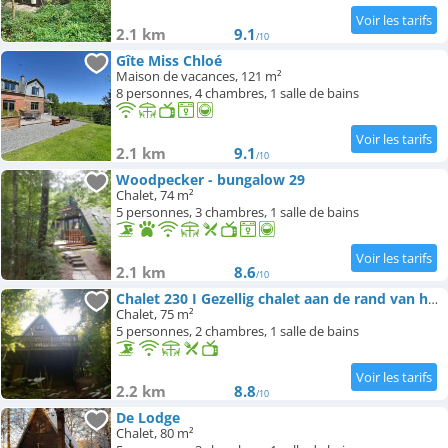
2.1 km
9.1
/10
Gîte Miss Chloé
Maison de vacances, 121 m²
8 personnes, 4 chambres, 1 salle de bains
2.1 km
9.1
/10
Woodpecker - bungalow 29
Chalet, 74 m²
5 personnes, 3 chambres, 1 salle de bains
2.1 km
8.6
/10
Chalet 230 I Gezellig chalet aan de rand van het bos - 5 persoons I Durbuy
Chalet, 75 m²
5 personnes, 2 chambres, 1 salle de bains
2.2 km
8.8
/10
De Lodge
Chalet, 80 m²