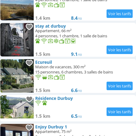
1.4 km
8.4
/10
stay at durbuy
Appartement, 66 m²
4 personnes, 1 chambre, 1 salle de bains
1.5 km
9.1
/10
Ecureuil
Maison de vacances, 300 m²
15 personnes, 6 chambres, 3 salles de bains
1.5 km
6.6
/10
Résidence Durbuy
1.5 km
6.5
/10
Enjoy Durbuy 1
Appartement, 75 m²