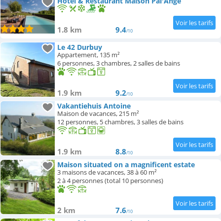
Hotel & Restaurant Maison Pal'Ange
1.8 km
9.4
/10
Le 42 Durbuy
Appartement, 135 m²
6 personnes, 3 chambres, 2 salles de bains
1.9 km
9.2
/10
Vakantiehuis Antoine
Maison de vacances, 215 m²
12 personnes, 5 chambres, 3 salles de bains
1.9 km
8.8
/10
Maison situated on a magnificent estate
3 maisons de vacances, 38 à 60 m²
2 à 4 personnes (total 10 personnes)
2 km
7.6
/10