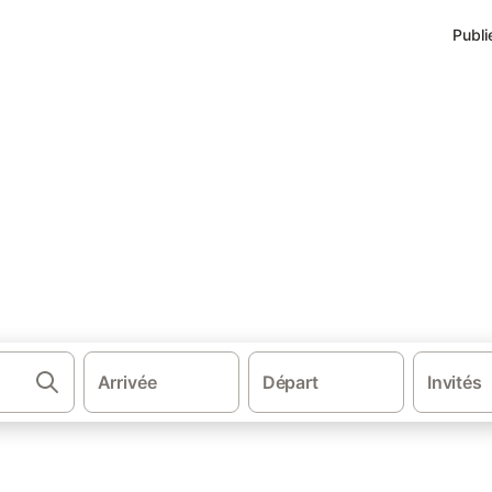
Publi
rgements Costa Teguise
ta de Teguise
environs.
Arrivée
Départ
Invités