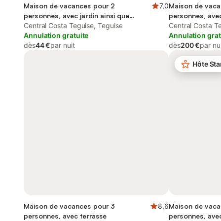
Maison de vacances pour 2
7,0
Maison de vaca
personnes, avec jardin ainsi que
personnes, ave
piscine et terrasse
Central Costa Teguise, Teguise
Central Costa T
Annulation gratuite
Annulation grat
dès
44 €
par nuit
dès
200 €
par nu
Hôte Sta
Maison de vacances pour 3
8,6
Maison de vaca
personnes, avec terrasse
personnes, avec