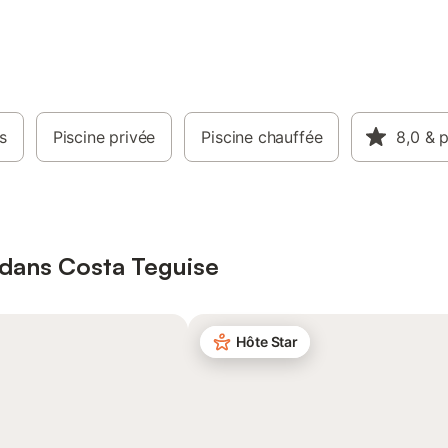
s
Piscine privée
Piscine chauffée
8,0
& p
 dans Costa Teguise
Hôte Star