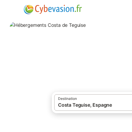
·
·
Locations de vacances
Lanzarote
Hébe
Hébergements Cos
hébergements à Costa de Teguise et ses 
Destination