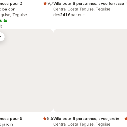
nces pour 3
9,7
Villa pour 8 personnes, avec terrasse
c balcon
Central Costa Teguise, Teguise
eguise, Teguise
dès
241 €
par nuit
uite
it
r
nces pour 5
9,5
Villa pour 8 personnes, avec jardin
 jardin
Central Costa Teguise, Teguise