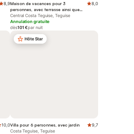
8,9
Maison de vacances pour 3
8,0
personnes, avec terrasse ainsi que
piscine et jardin
Central Costa Teguise, Teguise
Annulation gratuite
dès
101 €
par nuit
Hôte Star
10,0
Villa pour 6 personnes, avec jardin
9,7
Costa Teguise, Teguise