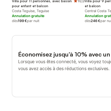
Villa pour 11 personnes, avec bassin
10,0
Villa pour 9 pe
pour enfant et balcon
et balcon
Costa Teguise, Teguise
Central Costa T
Annulation gratuite
Annulation grat
dès
199 €
par nuit
dès
246 €
par nu
Économisez jusqu’à 10% avec u
Lorsque vous êtes connecté, vous voyez toujo
vous avez accès à des réductions exclusives.
Se connecter ou s'inscrire