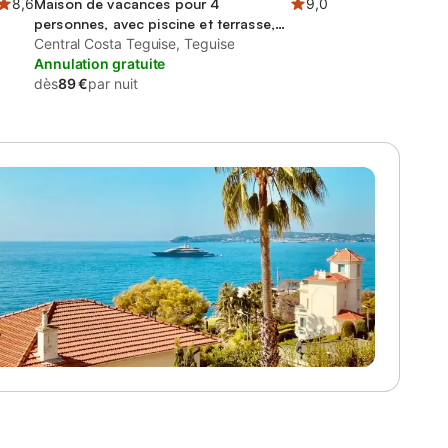
8,6
Maison de vacances pour 4
9,0
personnes, avec piscine et terrasse,
adapté aux familles
Central Costa Teguise, Teguise
Annulation gratuite
dès
89 €
par nuit