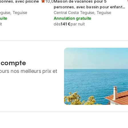
rsonnes, avec piscine
10,0
Maison de vacances pour 5
personnes, avec bassin pour enfant
eguise, Teguise
et jardin
Central Costa Teguise, Teguise
uite
Annulation gratuite
it
dès
141 €
par nuit
n compte
urs nos meilleurs prix et