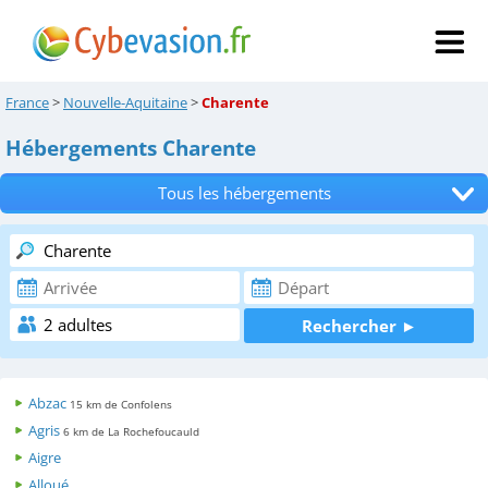
France
>
Nouvelle-Aquitaine
>
Charente
Hébergements Charente
Tous les hébergements
Hôtels
Chambres d'hôtes
Locations de vacances
Appartements
Abzac
15 km de Confolens
Campings
Agris
6 km de La Rochefoucauld
Aigre
Alloué