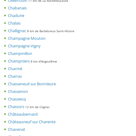
Cellefrouin
17 km de La Rochefoucauld
Chabanais
Chadurie
Chalais
Challignac
8 km de Barbézieux Saint-Hilaire
Champagne Mouton
Champagne Vigny
Champmillon
Champniers
8 km d'Angoulême
Charmé
Charras
Chasseneuil sur Bonnieure
Chassenon
Chassiecq
Chassors
12 km de Cognac
Châteaubernard
Châteauneuf sur Charente
Chavenat