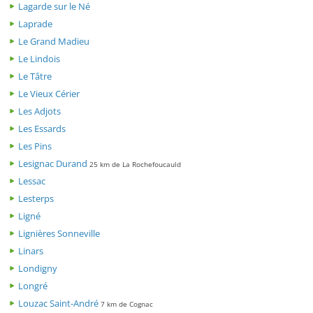
Lagarde sur le Né
Laprade
Le Grand Madieu
Le Lindois
Le Tâtre
Le Vieux Cérier
Les Adjots
Les Essards
Les Pins
Lesignac Durand
25 km de La Rochefoucauld
Lessac
Lesterps
Ligné
Lignières Sonneville
Linars
Londigny
Longré
Louzac Saint-André
7 km de Cognac