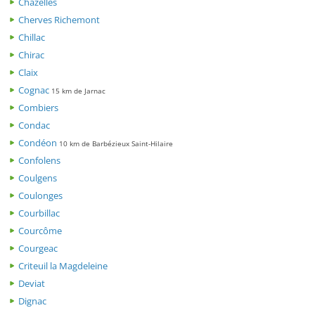
Chazelles
Cherves Richemont
Chillac
Chirac
Claix
Cognac
15 km de Jarnac
Combiers
Condac
Condéon
10 km de Barbézieux Saint-Hilaire
Confolens
Coulgens
Coulonges
Courbillac
Courcôme
Courgeac
Criteuil la Magdeleine
Deviat
Dignac