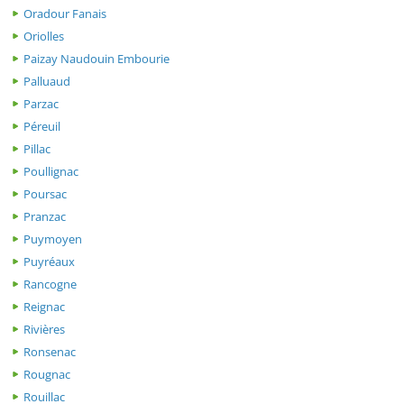
Oradour Fanais
Oriolles
Paizay Naudouin Embourie
Palluaud
Parzac
Péreuil
Pillac
Poullignac
Poursac
Pranzac
Puymoyen
Puyréaux
Rancogne
Reignac
Rivières
Ronsenac
Rougnac
Rouillac