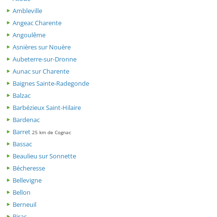
Ambleville
Angeac Charente
Angoulême
Asnières sur Nouère
Aubeterre-sur-Dronne
Aunac sur Charente
Baignes Sainte-Radegonde
Balzac
Barbézieux Saint-Hilaire
Bardenac
Barret
25 km de Cognac
Bassac
Beaulieu sur Sonnette
Bécheresse
Bellevigne
Bellon
Berneuil
Birac