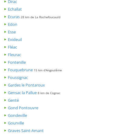
Dirac
Echallat
Ecuras
28 km de La Rochefoucauld
Edon
Esse
Exideuil
Fléac
Fleurac
Fontenille
Fouquebrune
15 km d'Angoulême
Foussignac
Gardes le Pontaroux
Gensac la Pallue
8 km de Cognac
Genté
Gond Pontouvre
Gondeville
Gourville
Graves Saint-Amant