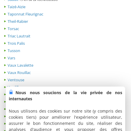
Taizé-Aizie
Taponnat Fleurignac
Theil-Rabier
Torsac
Triac Lautrait
Trois Palis
Tusson
Vars
Vaux Lavalette
Vaux Rouillac
Ventouse
Verdille
Nous nous soucions de la vie privée de nos
Verneuil
internautes
Verrières
Verteuil sur Charente
Nous utilisons des cookies sur notre site (y compris des
Vieux Ruffec
cookies tiers) pour améliorer l'expérience utilisateur,
assurer le bon fonctionnement du site, réaliser des
Villebois Lavalette
analyses d'audience et vous proposer des offres