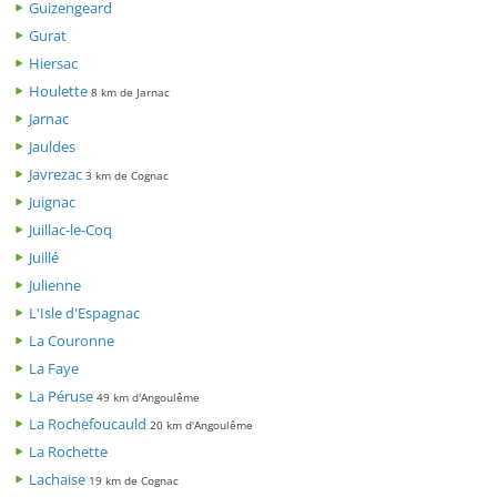
Guizengeard
Gurat
Hiersac
Houlette
8 km de Jarnac
Jarnac
Jauldes
Javrezac
3 km de Cognac
Juignac
Juillac-le-Coq
Juillé
Julienne
L'Isle d'Espagnac
La Couronne
La Faye
La Péruse
49 km d'Angoulême
La Rochefoucauld
20 km d'Angoulême
La Rochette
Lachaise
19 km de Cognac