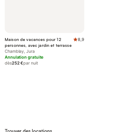
Maison de vacances pour 12
8,9
personnes, avec jardin et terrasse
Chamblay, Jura
Annulation gratuite
dès
252 €
par nuit
Connectez-vous et économisez
Se connecter
jusqu'à 10% sur nos logements.
Trouver des locations