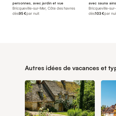
personnes, avec jardin et vue
avec sauna ainsi
Bricqueville-sur-Mer, Côte des havres
adapté aux fami
Bricqueville-sur
dès
95 €
par nuit
dès
103 €
par nui
Autres idées de vacances et typ