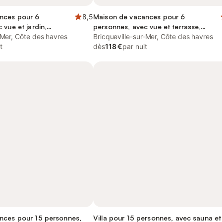
nces pour 6
8,5
Maison de vacances pour 6
 vue et jardin,
personnes, avec vue et terrasse,
tés
-Mer, Côte des havres
animaux acceptés
Bricqueville-sur-Mer, Côte des havres
t
dès
118 €
par nuit
nces pour 15 personnes,
Villa pour 15 personnes, avec sauna et