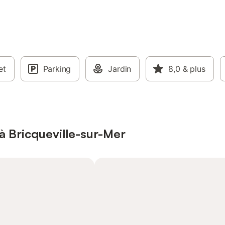
et
Parking
Jardin
8,0
& plus
à Bricqueville-sur-Mer