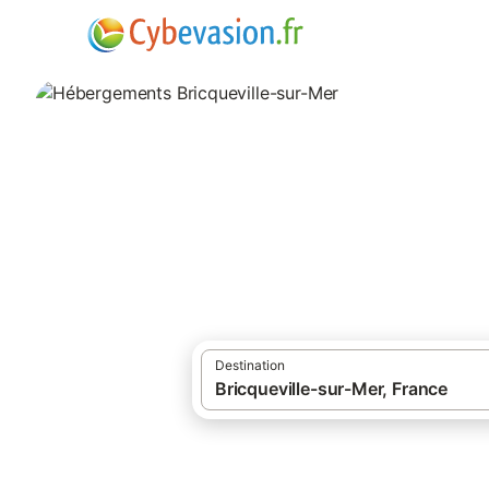
·
·
Locations de vacances
Normandie
Ma
Hébergements Bri
hébergements à Bricqueville-sur-Mer et se
Destination