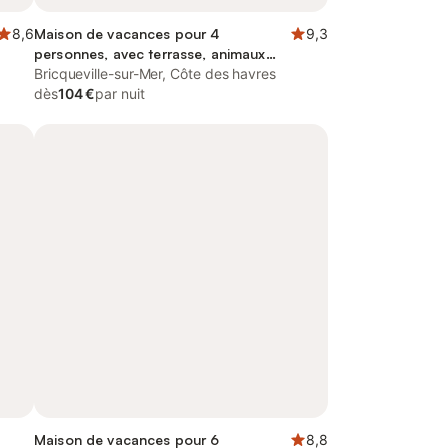
8,6
Maison de vacances pour 4
9,3
personnes, avec terrasse, animaux
acceptés
Bricqueville-sur-Mer, Côte des havres
dès
104 €
par nuit
Maison de vacances pour 6
8,8