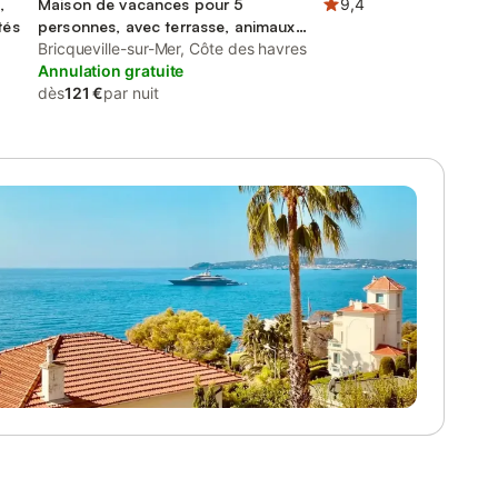
,
Maison de vacances pour 5
9,4
tés
personnes, avec terrasse, animaux
acceptés
Bricqueville-sur-Mer, Côte des havres
Annulation gratuite
dès
121 €
par nuit