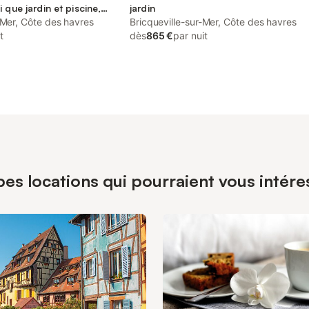
 que jardin et piscine,
jardin
lles
-Mer, Côte des havres
Bricqueville-sur-Mer, Côte des havres
t
dès
865 €
par nuit
es locations qui pourraient vous intére