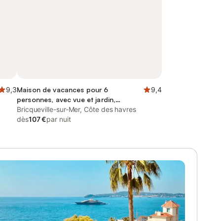
9,3
Maison de vacances pour 6
9,4
personnes, avec vue et jardin,
animaux acceptés
Bricqueville-sur-Mer, Côte des havres
dès
107 €
par nuit