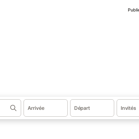
Publi
·
nche
Hébergements à Bricqueville-sur-Mer
cqueville-sur-Mer
s environs.
Arrivée
Départ
Invités