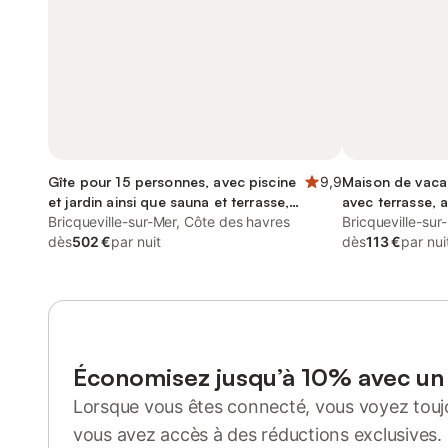
Gîte pour 15 personnes, avec piscine
9,9
Maison de vaca
et jardin ainsi que sauna et terrasse,
avec terrasse,
animaux acceptés
Bricqueville-sur-Mer, Côte des havres
Bricqueville-sur
dès
502 €
par nuit
dès
113 €
par nui
Économisez jusqu’à 10% avec u
Lorsque vous êtes connecté, vous voyez toujo
vous avez accès à des réductions exclusives.