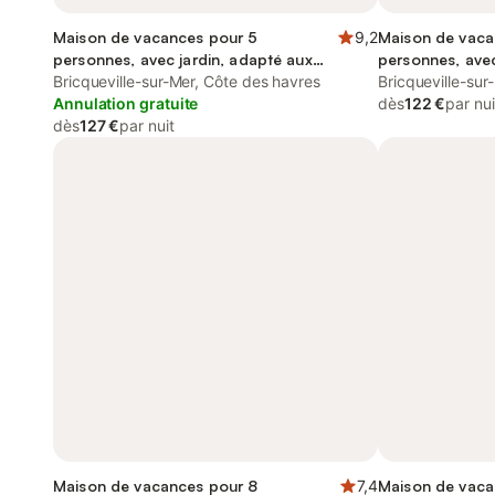
Maison de vacances pour 5
9,2
Maison de vaca
personnes, avec jardin, adapté aux
personnes, avec
familles
Bricqueville-sur-Mer, Côte des havres
animaux accep
Bricqueville-sur
Annulation gratuite
dès
122 €
par nui
dès
127 €
par nuit
Maison de vacances pour 8
7,4
Maison de vaca