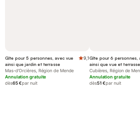
Gîte pour 5 personnes, avec vue
9,1
Gîte pour 6 personnes, 
ainsi que jardin et terrasse
ainsi que vue et terrass
Mas-d'Orcières, Région de Mende
Cubières, Région de Me
Annulation gratuite
Annulation gratuite
dès
65 €
par nuit
dès
51 €
par nuit
Connectez-vous et économisez
Se connecter
jusqu'à 10% sur nos logements.