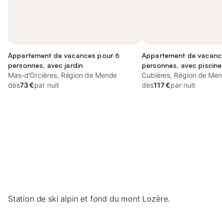
Appartement de vacances pour 6
Appartement de vacanc
personnes, avec jardin
personnes, avec piscine 
Mas-d'Orcières, Région de Mende
Cubières, Région de Me
dès
73 €
par nuit
dès
117 €
par nuit
Connectez-vous et économisez
Se connecter
jusqu'à 10% sur nos logements.
Station de ski alpin et fond du mont Lozère.