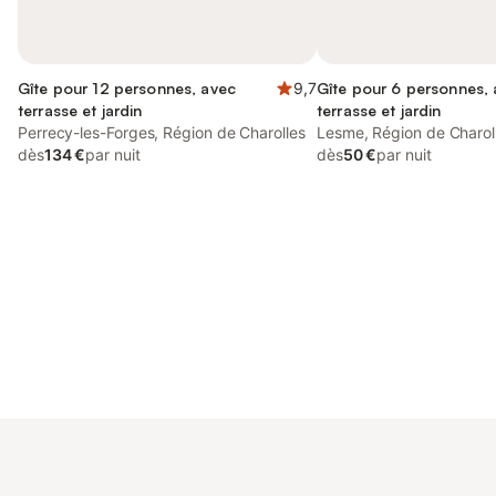
Gîte pour 12 personnes, avec
9,7
Gîte pour 6 personnes,
terrasse et jardin
terrasse et jardin
Perrecy-les-Forges, Région de Charolles
Lesme, Région de Charol
dès
134 €
par nuit
dès
50 €
par nuit
Connectez-vous et économisez
Se connecter
jusqu'à 10% sur nos logements.