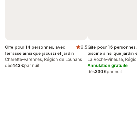
Gîte pour 14 personnes, avec
9,5
Gîte pour 15 personnes,
terrasse ainsi que jacuzzi et jardin
piscine ainsi que jardin 
Charette-Varennes, Région de Louhans
La Roche-Vineuse, Régi
dès
443 €
par nuit
Annulation gratuite
dès
330 €
par nuit
Connectez-vous et économisez
Se connecter
jusqu'à 10% sur nos logements.