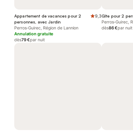
Appartement de vacances pour 2
9,3
Gîte pour 2 pe
personnes, avec Jardin
Perros-Guirec, 
Perros-Guirec, Région de Lannion
dès
86 €
par nuit
Annulation gratuite
dès
79 €
par nuit