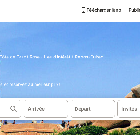
Télécharger l’app
Publi
·
Côte de Granit Rose
Lieu d’intérêt à Perros-Guirec
z et réservez au meilleur prix!
Arrivée
Départ
Invités