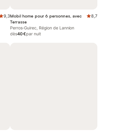
9,3
Mobil home pour 6 personnes, avec
8,7
Terrasse
Perros-Guirec, Région de Lannion
dès
40 €
par nuit