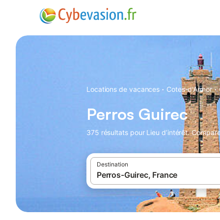
·
·
Locations de vacances
Cotes-d'Armor
Perros Guirec
375 résultats pour Lieu d’intérêt. Compare
Destination