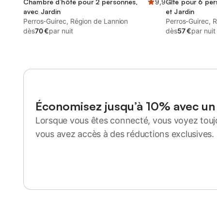
Chambre d’hôte pour 2 personnes,
9,9
Gîte pour 6 per
avec Jardin
et Jardin
Perros-Guirec, Région de Lannion
Perros-Guirec, 
dès
70 €
par nuit
dès
57 €
par nuit
Économisez jusqu’à 10% avec u
Lorsque vous êtes connecté, vous voyez toujo
vous avez accès à des réductions exclusives.
Se connecter ou s'inscrire