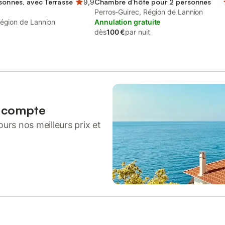
sonnes, avec Terrasse
9,9
Chambre d’hôte pour 2 personnes
Perros-Guirec, Région de Lannion
Région de Lannion
Annulation gratuite
dès
100 €
par nuit
n compte
urs nos meilleurs prix et