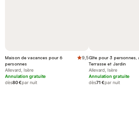
Maison de vacances pour 6
9,5
Gîte pour 3 personnes,
personnes
Terrasse et Jardin
Allevard, Isère
Allevard, Isère
Annulation gratuite
Annulation gratuite
dès
80 €
par nuit
dès
71 €
par nuit
Connectez-vous et économisez
Se connecter
jusqu'à 10% sur nos logements.