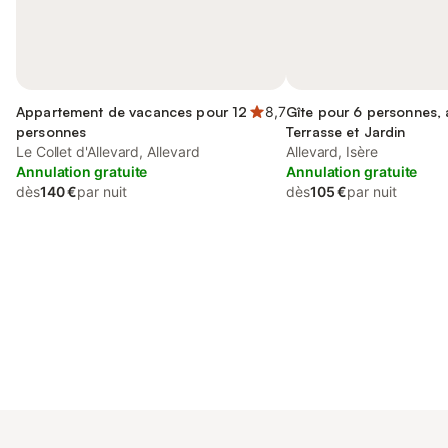
Appartement de vacances pour 12
8,7
Gîte pour 6 personnes,
personnes
Terrasse et Jardin
Le Collet d'Allevard, Allevard
Allevard, Isère
Annulation gratuite
Annulation gratuite
dès
140 €
par nuit
dès
105 €
par nuit
Connectez-vous et économisez
Se connecter
jusqu'à 10% sur nos logements.