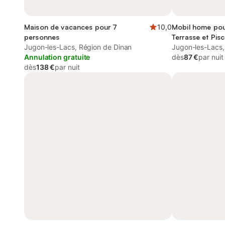
Maison de vacances pour 7
10,0
Mobil home pou
personnes
Terrasse et Pisc
Jugon-les-Lacs, Région de Dinan
Jugon-les-Lacs,
Annulation gratuite
dès
87 €
par nuit
dès
138 €
par nuit