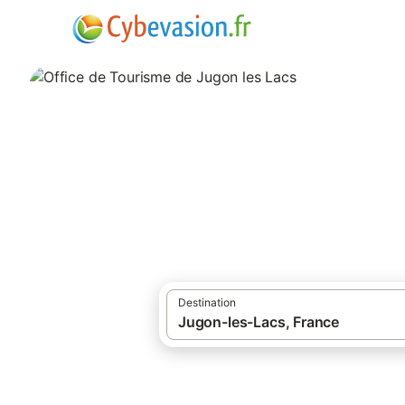
·
·
Locations de vacances
Cotes-d'Armor
Office de Tourism
Hotels, Chambres d'hôtes, locations de v
Destination