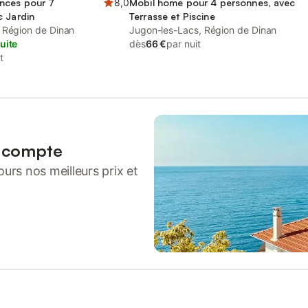
nces pour 7
8,0
Mobil home pour 4 personnes, avec
c Jardin
Terrasse et Piscine
 Région de Dinan
Jugon-les-Lacs, Région de Dinan
uite
dès
66 €
par nuit
t
n compte
urs nos meilleurs prix et