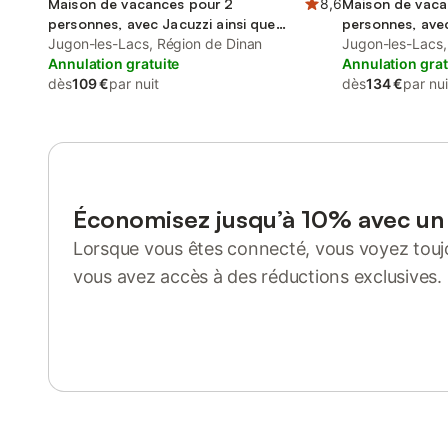
Maison de vacances pour 2
8,6
Maison de vaca
personnes, avec Jacuzzi ainsi que
personnes, ave
Jardin et Sauna
Jugon-les-Lacs, Région de Dinan
Jugon-les-Lacs,
Annulation gratuite
Annulation grat
dès
109 €
par nuit
dès
134 €
par nui
Économisez jusqu’à 10% avec u
Lorsque vous êtes connecté, vous voyez toujo
vous avez accès à des réductions exclusives.
Se connecter ou s'inscrire