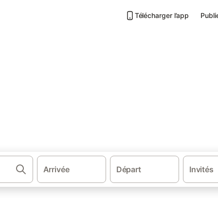
Télécharger l’app
Publi
Lieu d’intérêt à Jugon-les-Lacs
e de Jugon les Lacs
acances et appartements à proximité de l'Office de Tourisme de Jugo
Arrivée
Départ
Invités