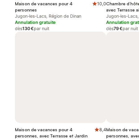
Maison de vacances pour 4
10,0
Chambre d’hôte
personnes
avec Terrasse ai
Jugon-les-Lacs, Région de Dinan
Piscine
Jugon-les-Lacs,
Annulation gratuite
Annulation grat
dès
130 €
par nuit
dès
79 €
par nuit
Maison de vacances pour 4
8,4
Maison de vaca
personnes, avec Terrasse et Jardin
personnes, avec