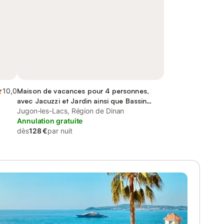
10,0
Maison de vacances pour 4 personnes,
avec Jacuzzi et Jardin ainsi que Bassin
pour enfant et Sauna
Jugon-les-Lacs, Région de Dinan
Annulation gratuite
dès
128 €
par nuit