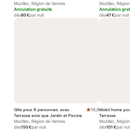
Muzillac, Région de Vannes
Muzillac, Régio
Annulation gratuite
Annulation grat
dès
80 €
par nuit
dès
47 €
par nuit
Gîte pour 8 personnes, avec
10,0
Mobil home pou
Terrasse ainsi que Jardin et Piscine
Terrasse
Muzillac, Région de Vannes
Muzillac, Régio
dès
150 €
par nuit
dès
101 €
par nui