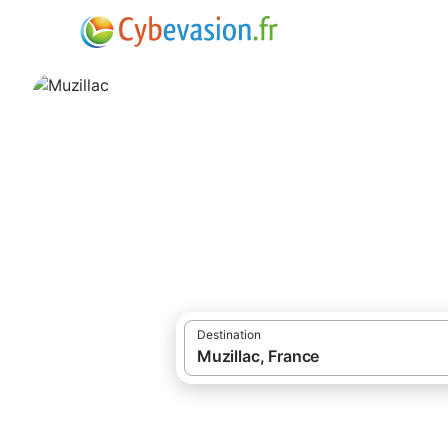
·
·
Locations de vacances
Morbihan
Lieu 
Muzillac
27 résultats pour Lieu d’intérêt. Comparez 
Destination