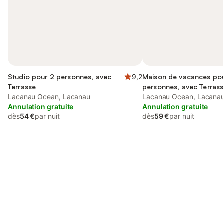
Studio pour 2 personnes, avec
9,2
Maison de vacances po
Terrasse
personnes, avec Terrass
Lacanau Ocean, Lacanau
que Jardin et Vue
Lacanau Ocean, Lacana
Annulation gratuite
Annulation gratuite
dès
54 €
par nuit
dès
59 €
par nuit
Connectez-vous et économisez
Se connecter
jusqu'à 10% sur nos logements.