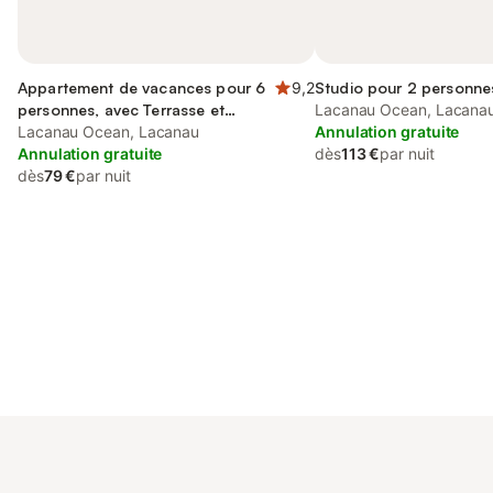
Appartement de vacances pour 6
9,2
Studio pour 2 personne
personnes, avec Terrasse et
Lacanau Ocean, Lacana
Piscine
Lacanau Ocean, Lacanau
Annulation gratuite
Annulation gratuite
dès
113 €
par nuit
dès
79 €
par nuit
Connectez-vous et économisez
Se connecter
jusqu'à 10% sur nos logements.