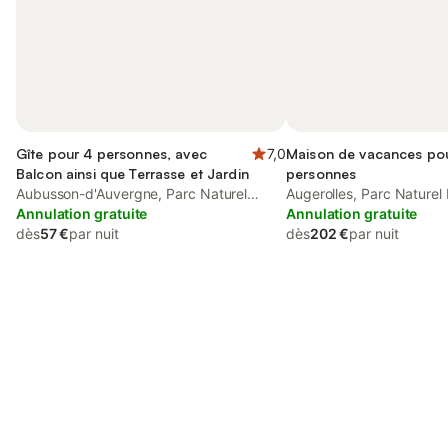
Gîte pour 4 personnes, avec
7,0
Maison de vacances po
Balcon ainsi que Terrasse et Jardin
personnes
Aubusson-d'Auvergne, Parc Naturel
Augerolles, Parc Naturel
Régional Livradois-Forez
Annulation gratuite
Livradois-Forez
Annulation gratuite
dès
57 €
par nuit
dès
202 €
par nuit
Connectez-vous et économisez
Se connecter
jusqu'à 10% sur nos logements.