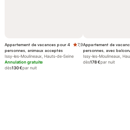
Appartement de vacances pour 4
7,9
Appartement de vacanc
personnes, animaux acceptés
personnes, avec balcon/
Issy-les-Moulineaux, Hauts-de-Seine
animaux acceptés
Issy-les-Moulineaux, Ha
Annulation gratuite
dès
178 €
par nuit
dès
130 €
par nuit
Connectez-vous et économisez
Se connecter
jusqu'à 10% sur nos logements.