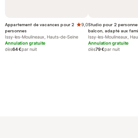
Appartement de vacances pour 2
9,0
Studio pour 2 personne
personnes
balcon, adapté aux fami
Issy-les-Moulineaux, Hauts-de-Seine
Issy-les-Moulineaux, Ha
Annulation gratuite
Annulation gratuite
dès
64 €
par nuit
dès
79 €
par nuit
Connectez-vous et économisez
Se connecter
jusqu'à 10% sur nos logements.