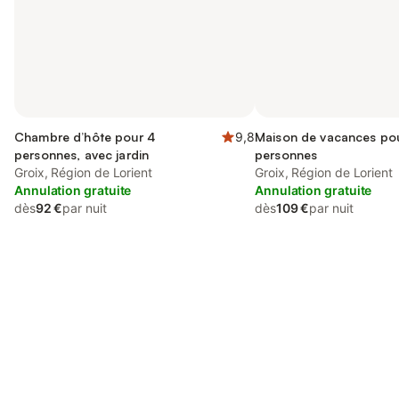
Chambre d’hôte pour 4
9,8
Maison de vacances po
personnes, avec jardin
personnes
Groix, Région de Lorient
Groix, Région de Lorient
Annulation gratuite
Annulation gratuite
dès
92 €
par nuit
dès
109 €
par nuit
Connectez-vous et économisez
Se connecter
jusqu'à 10% sur nos logements.