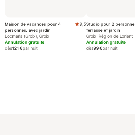
Maison de vacances pour 4
9,5
Studio pour 2 personne
personnes, avec jardin
terrasse et jardin
Locmaria (Groix), Groix
Groix, Région de Lorient
Annulation gratuite
Annulation gratuite
dès
121 €
par nuit
dès
99 €
par nuit
Connectez-vous et économisez
Se connecter
jusqu'à 10% sur nos logements.