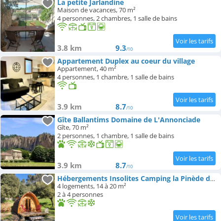
La petite Jarlandine
Maison de vacances, 70 m²
4 personnes, 2 chambres, 1 salle de bains
3.8 km
9.3
/10
Appartement Duplex au coeur du village
Appartement, 40 m²
4 personnes, 1 chambre, 1 salle de bains
3.9 km
8.7
/10
Gîte Ballantims Domaine de L'Annonciade
Gîte, 70 m²
2 personnes, 1 chambre, 1 salle de bains
3.9 km
8.7
/10
Hébergements Insolites Camping la Pinède des Mées
4 logements, 14 à 20 m²
2 à 4 personnes