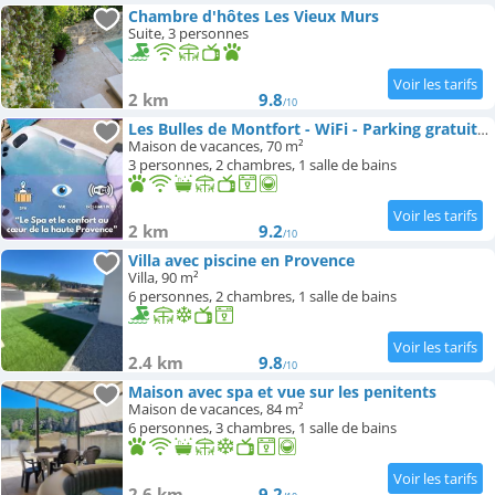
Chambre d'hôtes Les Vieux Murs
Suite, 3 personnes
2 km
9.8
/10
Les Bulles de Montfort - WiFi - Parking gratuit & Cuisine
Maison de vacances, 70 m²
3 personnes, 2 chambres, 1 salle de bains
2 km
9.2
/10
Villa avec piscine en Provence
Villa, 90 m²
6 personnes, 2 chambres, 1 salle de bains
2.4 km
9.8
/10
Maison avec spa et vue sur les penitents
Maison de vacances, 84 m²
6 personnes, 3 chambres, 1 salle de bains
2.6 km
9.2