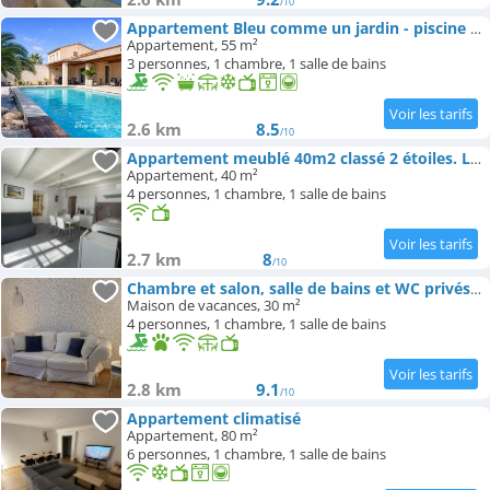
/10
Appartement Bleu comme un jardin - piscine privée & spa
Appartement, 55 m²
3 personnes, 1 chambre, 1 salle de bains
2.6 km
8.5
/10
Appartement meublé 40m2 classé 2 étoiles. Lumineux les Mées 04190
Appartement, 40 m²
4 personnes, 1 chambre, 1 salle de bains
2.7 km
8
/10
Chambre et salon, salle de bains et WC privés dans maison provençale chez l'habitant
Maison de vacances, 30 m²
4 personnes, 1 chambre, 1 salle de bains
2.8 km
9.1
/10
Appartement climatisé
Appartement, 80 m²
6 personnes, 1 chambre, 1 salle de bains