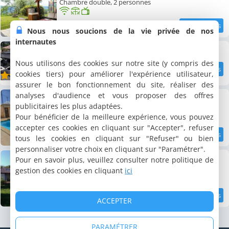
Chambre double, 2 personnes
Nous nous soucions de la vie privée de nos
5.8 km
internautes
La Magnanerie - Côté Bistro
Nous utilisons des cookies sur notre site (y compris des
cookies tiers) pour améliorer l'expérience utilisateur,
5.9 km
7.2
/10
assurer le bon fonctionnement du site, réaliser des
Villa Volonne classée 4 étoiles
analyses d'audience et vous proposer des offres
Villa, 170 m²
publicitaires les plus adaptées.
8 personnes, 4 chambres, 2 salles de bains
Pour bénéficier de la meilleure expérience, vous pouvez
accepter ces cookies en cliquant sur "Accepter", refuser
tous les cookies en cliquant sur "Refuser" ou bien
6 km
personnaliser votre choix en cliquant sur "Paramétrer".
Maison individuelle avec piscine privée
Pour en savoir plus, veuillez consulter notre politique de
Maison de vacances, 99 m²
gestion des cookies en cliquant
ici
6 personnes, 3 chambres, 1 salle de bains
ACCEPTER
6 km
PARAMÉTRER