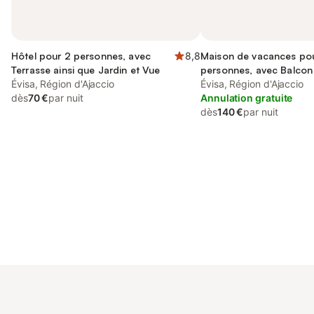
Hôtel pour 2 personnes, avec
8,8
Maison de vacances po
Terrasse ainsi que Jardin et Vue
personnes, avec Balcon 
Évisa, Région d'Ajaccio
Terrasse et Vue
Évisa, Région d'Ajaccio
dès
70 €
par nuit
Annulation gratuite
dès
140 €
par nuit
Connectez-vous et économisez
Se connecter
jusqu'à 10% sur nos logements.