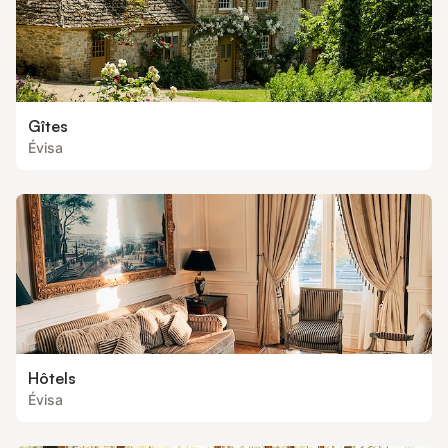
Gîtes
Évisa
Hôtels
Évisa