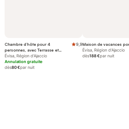
Chambre d’hôte pour 4
9,9
Maison de vacances po
personnes, avec Terrasse et
Évisa, Région d'Ajaccio
Jardin
Évisa, Région d'Ajaccio
dès
188 €
par nuit
Annulation gratuite
dès
80 €
par nuit
Connectez-vous et économisez
Se connecter
jusqu'à 10% sur nos logements.