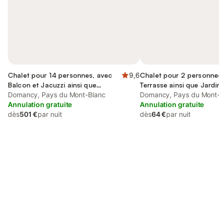
Chalet pour 14 personnes, avec
9,6
Chalet pour 2 personne
Balcon et Jacuzzi ainsi que
Terrasse ainsi que Jardi
Terrasse et Jardin
Domancy, Pays du Mont-Blanc
Domancy, Pays du Mont
Annulation gratuite
Annulation gratuite
dès
501 €
par nuit
dès
64 €
par nuit
Connectez-vous et économisez
Se connecter
jusqu'à 10% sur nos logements.