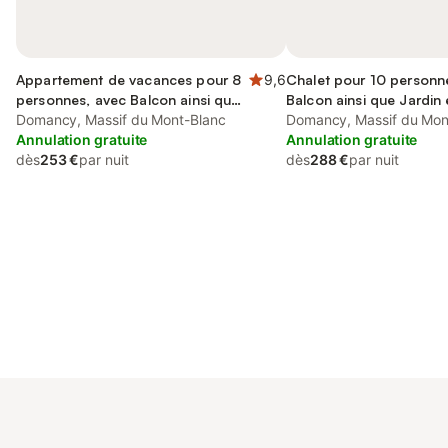
Appartement de vacances pour 8
9,6
Chalet pour 10 personn
personnes, avec Balcon ainsi que
Balcon ainsi que Jardin
Jardin et Vue
Domancy, Massif du Mont-Blanc
Domancy, Massif du Mon
Annulation gratuite
Annulation gratuite
dès
253 €
par nuit
dès
288 €
par nuit
Connectez-vous et économisez
Se connecter
jusqu'à 10% sur nos logements.