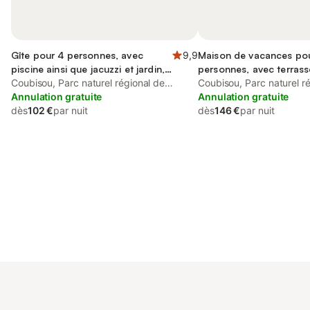
Gîte pour 4 personnes, avec
9,9
Maison de vacances po
piscine ainsi que jacuzzi et jardin,
personnes, avec terrasse
animaux acceptés
Coubisou, Parc naturel régional de
Coubisou, Parc naturel r
l'Aubrac
Annulation gratuite
l'Aubrac
Annulation gratuite
dès
102 €
par nuit
dès
146 €
par nuit
Connectez-vous et économisez
Se connecter
jusqu'à 10% sur nos logements.