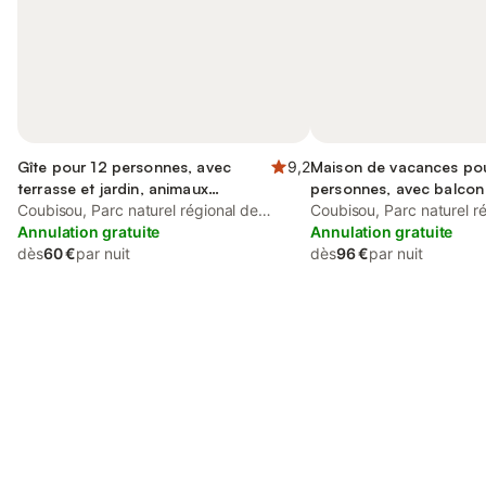
Gîte pour 12 personnes, avec
9,2
Maison de vacances po
terrasse et jardin, animaux
personnes, avec balcon 
acceptés
Coubisou, Parc naturel régional de
Coubisou, Parc naturel r
l'Aubrac
Annulation gratuite
l'Aubrac
Annulation gratuite
dès
60 €
par nuit
dès
96 €
par nuit
Connectez-vous et économisez
Se connecter
jusqu'à 10% sur nos logements.