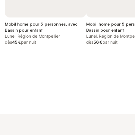
Mobil home pour 5 personnes, avec
Mobil home pour 5 pers
Bassin pour enfant
Bassin pour enfant
Lunel, Région de Montpellier
Lunel, Région de Montpel
dès
45 €
par nuit
dès
56 €
par nuit
Connectez-vous et économisez
Se connecter
jusqu'à 10% sur nos logements.