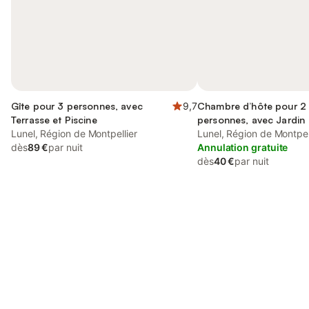
Gîte pour 3 personnes, avec
9,7
Chambre d’hôte pour 2
Terrasse et Piscine
personnes, avec Jardin
Lunel, Région de Montpellier
Lunel, Région de Montpel
dès
89 €
par nuit
Annulation gratuite
dès
40 €
par nuit
Connectez-vous et économisez
Se connecter
jusqu'à 10% sur nos logements.