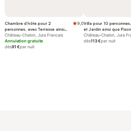
Chambre d’hôte pour 2
9,0
Villa pour 10 personnes
personnes, avec Terrasse ainsi
et Jardin ainsi que Pisc
que Jardin et Vue
Château-Chalon, Jura Francais
Château-Chalon, Jura Fr
Annulation gratuite
dès
113 €
par nuit
dès
91 €
par nuit
Connectez-vous et économisez
Se connecter
jusqu'à 10% sur nos logements.