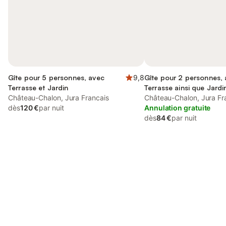
Gîte pour 5 personnes, avec
9,8
Gîte pour 2 personnes,
Terrasse et Jardin
Terrasse ainsi que Jardi
Château-Chalon, Jura Francais
Château-Chalon, Jura Fr
dès
120 €
par nuit
Annulation gratuite
dès
84 €
par nuit
Connectez-vous et économisez
Se connecter
jusqu'à 10% sur nos logements.