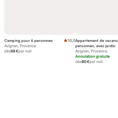
Camping pour 6 personnes
10,0
Appartement de vacanc
Avignon, Provence
personnes, avec jardin
dès
98 €
par nuit
Avignon, Provence
Annulation gratuite
dès
80 €
par nuit
Connectez-vous et économisez
Se connecter
jusqu'à 10% sur nos logements.