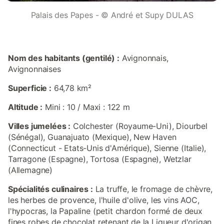
Palais des Papes - © André et Supy DULAS
Nom des habitants (gentilé) :
Avignonnais,
Avignonnaises
Superficie :
64,78 km²
Altitude :
Mini : 10 / Maxi : 122 m
Villes jumelées :
Colchester (Royaume-Uni), Diourbel
(Sénégal), Guanajuato (Mexique), New Haven
(Connecticut - Etats-Unis d'Amérique), Sienne (Italie),
Tarragone (Espagne), Tortosa (Espagne), Wetzlar
(Allemagne)
Spécialités culinaires :
La truffe, le fromage de chèvre,
les herbes de provence, l'huile d'olive, les vins AOC,
l'hypocras, la Papaline (petit chardon formé de deux
fines robes de chocolat retenant de la Liqueur d'origan