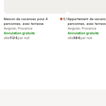
Maison de vacances pour 4
9,1
Appartement de vacanc
personnes, avec terrasse
personnes, avec terrass
Avignon, Provence
Avignon, Provence
Annulation gratuite
Annulation gratuite
dès
112 €
par nuit
dès
58 €
par nuit
Connectez-vous et économisez
Se connecter
jusqu'à 10% sur nos logements.