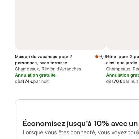
Maison de vacances pour 7
9,0
Hôtel pour 2 pe
personnes, avec terrasse
ainsi que jardin
Champeaux, Région d'Avranches
acceptés
Champeaux, Rég
Annulation gratuite
Annulation grat
dès
174 €
par nuit
dès
76 €
par nuit
Économisez jusqu’à 10% avec u
Lorsque vous êtes connecté, vous voyez toujo