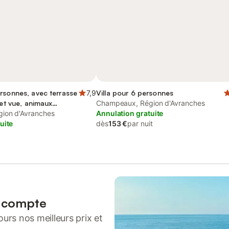
rsonnes, avec terrasse
7,9
Villa pour 6 personnes
 et vue, animaux
Champeaux, Région d'Avranches
ion d'Avranches
Annulation gratuite
uite
dès
153 €
par nuit
n compte
urs nos meilleurs prix et