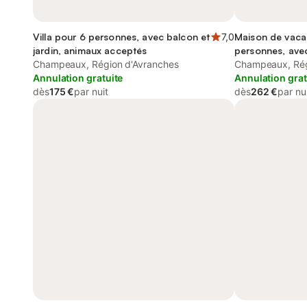
Villa pour 6 personnes, avec balcon et
7,0
Maison de vaca
jardin, animaux acceptés
personnes, avec
Champeaux, Région d'Avranches
Champeaux, Rég
Annulation gratuite
Annulation grat
dès
175 €
par nuit
dès
262 €
par nu