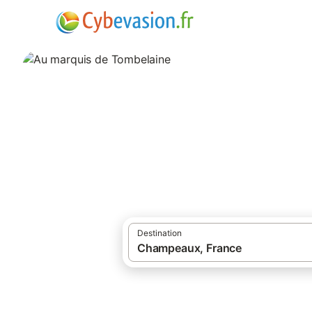
·
·
Locations de vacances
Manche
Lieu d
Au marquis de To
Hotels, Chambres d'hôtes, locations de 
Destination