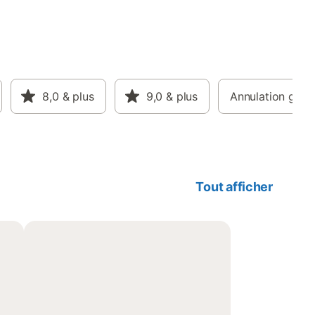
8,0
& plus
9,0
& plus
Annulation gratu
Tout afficher