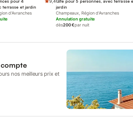
nces pour 4
9,4
Gîte pour 5 personnes, avec terrasse e
 terrasse et jardin
jardin
ion d'Avranches
Champeaux, Région d'Avranches
uite
Annulation gratuite
dès
200 €
par nuit
n compte
urs nos meilleurs prix et