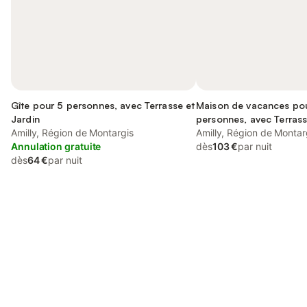
Gîte pour 5 personnes, avec Terrasse et
Maison de vacances po
Jardin
personnes, avec Terrass
Amilly, Région de Montargis
que Jardin et Vue
Amilly, Région de Montar
Annulation gratuite
dès
103 €
par nuit
dès
64 €
par nuit
Connectez-vous et économisez
Se connecter
jusqu'à 10% sur nos logements.