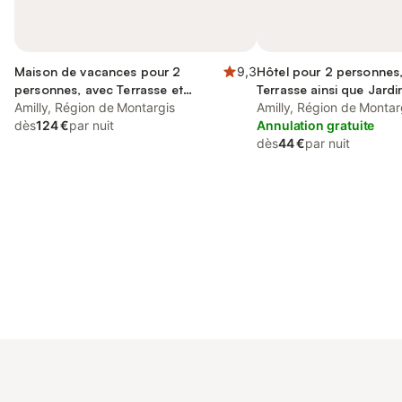
Maison de vacances pour 2
9,3
Hôtel pour 2 personnes
personnes, avec Terrasse et
Terrasse ainsi que Jardi
Jardin ainsi que Sauna et Vue
Amilly, Région de Montargis
Amilly, Région de Montar
dès
124 €
par nuit
Annulation gratuite
dès
44 €
par nuit
Connectez-vous et économisez
Se connecter
jusqu'à 10% sur nos logements.