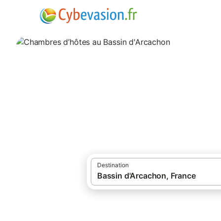
·
·
Locations de vacances
France
Sud de 
Chambres d’hôtes
130 résultats pour Chambre d’hôtes. Compa
Destination