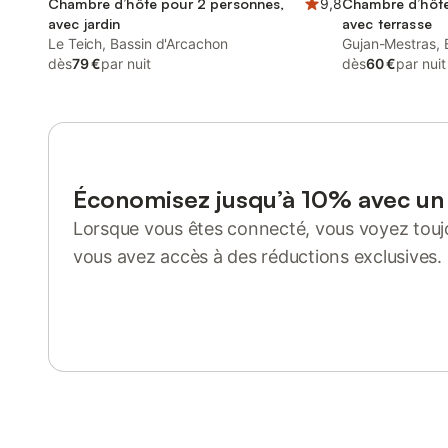
Chambre d’hôte pour 2 personnes,
9,8
Chambre d’hôte
avec jardin
avec terrasse
Le Teich, Bassin d'Arcachon
Gujan-Mestras, 
dès
79 €
par nuit
dès
60 €
par nuit
Économisez jusqu’à 10% avec u
Lorsque vous êtes connecté, vous voyez toujo
vous avez accès à des réductions exclusives.
Se connecter ou s'inscrire