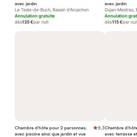
avec jardin
avec jardin
La Teste-de-Buch, Bassin d'Arcachon
Gujan-Mestras, 
Annulation gratuite
Annulation grat
dès
135 €
par nuit
dès
115 €
par nui
Chambre d’hôte pour 2 personnes,
9,3
Chambre d’hôte
avec piscine ainsi que jardin et vue
avec terrasse et