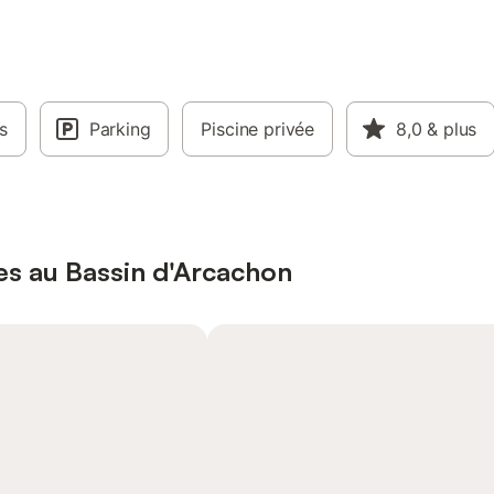
s
Parking
Piscine privée
8,0
& plus
es au Bassin d'Arcachon