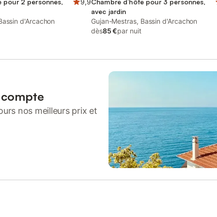
 pour 2 personnes,
9,9
Chambre d’hôte pour 3 personnes,
avec jardin
Bassin d'Arcachon
Gujan-Mestras, Bassin d'Arcachon
dès
85 €
par nuit
n compte
urs nos meilleurs prix et