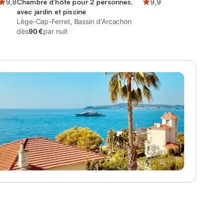
9,8
Chambre d’hôte pour 2 personnes,
9,9
avec jardin et piscine
Lège-Cap-Ferret, Bassin d'Arcachon
dès
90 €
par nuit