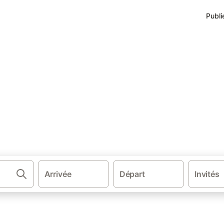
Publi
·
·
·
·
la France
Nouvelle-Aquitaine
Aquitaine
Gironde
Chambre d’hôte
 au Bassin d'Arcachon
rez et réservez au meilleur prix!
Arrivée
Départ
Invités