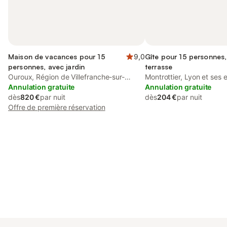
Maison de vacances pour 15
9,0
Gîte pour 15 personnes,
personnes, avec jardin
terrasse
Ouroux, Région de Villefranche-sur-
Montrottier, Lyon et ses 
Saône
Annulation gratuite
Annulation gratuite
dès
820 €
par nuit
dès
204 €
par nuit
Offre de première réservation
Connectez-vous et économisez
Se connecter
jusqu'à 10% sur nos logements.