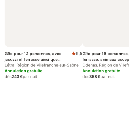
Gîte pour 13 personnes, avec
9,5
Gîte pour 18 personnes,
jacuzzi et terrasse ainsi que
terrasse, animaux acce
piscine et sauna
Létra, Région de Villefranche-sur-Saône
Odenas, Région de Villef
Annulation gratuite
Saône
Annulation gratuite
dès
243 €
par nuit
dès
358 €
par nuit
Connectez-vous et économisez
Se connecter
jusqu'à 10% sur nos logements.