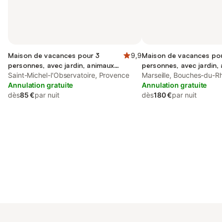
Maison de vacances pour 3
9,9
Maison de vacances po
personnes, avec jardin, animaux
personnes, avec jardin,
acceptés
Saint-Michel-l'Observatoire, Provence
aux familles
Marseille, Bouches-du-R
Annulation gratuite
Annulation gratuite
dès
85 €
par nuit
dès
180 €
par nuit
Connectez-vous et économisez
Se connecter
jusqu'à 10% sur nos logements.