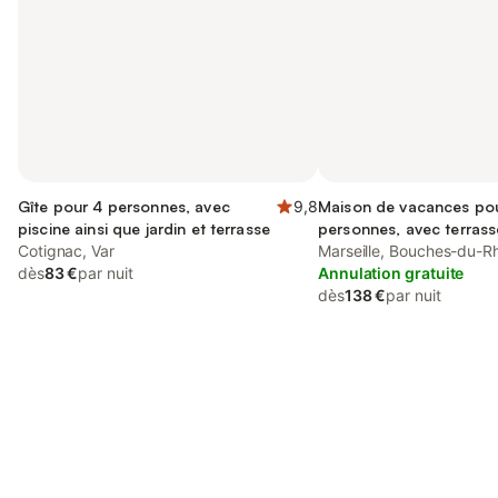
Gîte pour 4 personnes, avec
9,8
Maison de vacances po
piscine ainsi que jardin et terrasse
personnes, avec terrass
Cotignac, Var
Marseille, Bouches-du-R
dès
83 €
par nuit
Annulation gratuite
dès
138 €
par nuit
Connectez-vous et économisez
Se connecter
jusqu'à 10% sur nos logements.